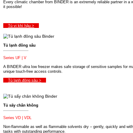
Every climatic chamber from BINDER is an extremely reliable partner in a wi
it possible!
Tủ vi khí hậu >
Tủ lạnh đông sâu
S
eries UF | V
A BINDER ultra low freezer makes safe storage of sensitive samples for ma
unique touch-free access controls.
Tủ lạnh đông sâu >
Tủ sấy chân không
Series VD | VDL
Non-flammable as well as flammable solvents dry – gently, quickly and wi
tasks with outstanding performance.