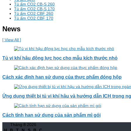
Tủ ấm CO2 CB-S 260
Tủ ấm CO2 CB-S 170
Tủ ấm CO2 CBF 260
Tủ ấm CO2 CBF 170
News
[ View All ]
Tủ vi khí hậu động lực học cho mẫu kích thước nhỏ
Cách xác định hạn sử dụng của thực phẩm đóng hộp
Ứng dụng thiết bị tủ vi khí hậu và hướng dẫn ICH trong 
Cách tính hạn sử dụng của sản phẩm mì gói
Tháng 8 2026
H
B
T
N
S
B
C