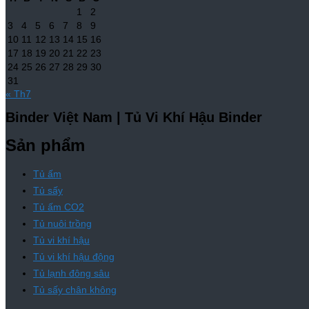
1
2
3
4
5
6
7
8
9
10
11
12
13
14
15
16
17
18
19
20
21
22
23
24
25
26
27
28
29
30
31
« Th7
Binder Việt Nam | Tủ Vi Khí Hậu Binder
Sản phẩm
Tủ ấm
Tủ sấy
Tủ ấm CO2
Tủ nuôi trồng
Tủ vi khí hậu
Tủ vi khí hậu động
Tủ lạnh đông sâu
Tủ sấy chân không