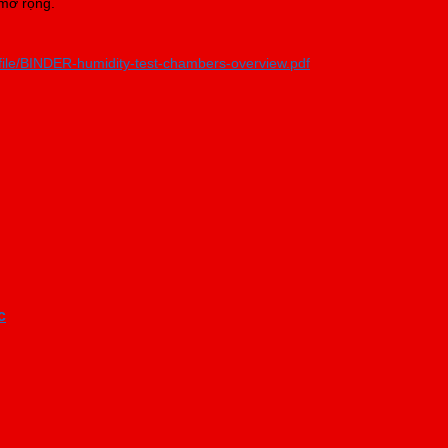
mở rộng.
ile/BINDER-humidity-test-chambers-overview.pdf
c