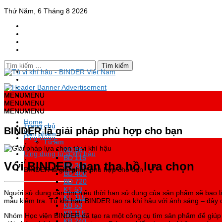
Thứ Năm, 6 Tháng 8 2026
Tìm
kiếm
cho:
BINDER VIỆT NAM
Đại lý chính thức Binder tại Việt Nam – Tủ vi khí hậu, Tủ sấy, Tủ ấm
MENU
MENU
MENU
MENU
MENU
MENU
MENU
MENU
MENU
MENU
MENU
MENU
Home
Trang chủ
Trang chủ
BINDER là giải pháp phù hợp cho bạn
/
Sản phẩm
Sản phẩm
Ứng dụng
Tủ ấm
Tủ ấm
/
BD 56
BD 56
Ứng dụng tủ vi khí hậu
BD 115
BD 115
/
Với
BINDER
, bạn tha hồ lựa chọn
BD 260
BD 260
BINDER là giải pháp phù hợp cho bạn
BD 400
BD 400
BD 720
BD 720
KT 53
KT 53
Người sử dụng cần tìm hiểu thời hạn sử dụng của sản phẩm sẽ bao 
KT 115
KT 115
mẫu kiểm tra. Tủ khí hậu BINDER tạo ra khí hậu với ánh sáng – đây c
KB 53
KB 53
KB 115
KB 115
Nhóm Học viện BINDER đã tạo ra một công cụ tìm sản phẩm để giúp 
KB 240
KB 240