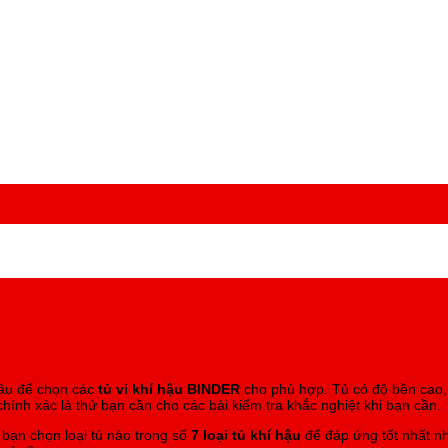
 vi sinh, Tủ ấm CO2, Tủ lạnh đông sâu.
lâu để chọn các
tủ vi khí hậu BINDER
cho phù hợp. Tủ có độ bền cao, 
hính xác là thứ bạn cần cho các bài kiểm tra khắc nghiệt khi bạn cần.
bạn chọn loại tủ nào trong số
7 loại tủ khí hậu
để đáp ứng tốt nhất
n