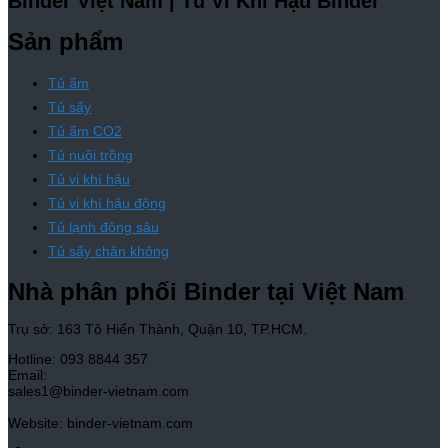
Binder Việt Nam | Tủ Vi Khí Hậu Binder
Sản phẩm
Tủ ấm
Tủ sấy
Tủ ấm CO2
Tủ nuôi trồng
Tủ vi khí hậu
Tủ vi khí hậu động
Tủ lạnh đông sâu
Tủ sấy chân không
Nhà phân phối Binder tại Việt Nam
Trụ sở: 163 Tô Hiến Thành, Quận 10, TP.HCM.
Hotline: 093 8844 357
Email:
sales1@binder-vietnam.com
Website: binder-vietnam.com