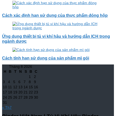
Cách xác định hạn sử dụng của thực phẩm đóng hộp
Ứng dụng thiết bị tủ vi khí hậu và hướng dẫn ICH trong
ngành dược
Cách tính hạn sử dụng của sản phẩm mì gói
Tháng 8 2026
H
B
T
N
S
B
C
1
2
3
4
5
6
7
8
9
10
11
12
13
14
15
16
17
18
19
20
21
22
23
24
25
26
27
28
29
30
31
« Th7