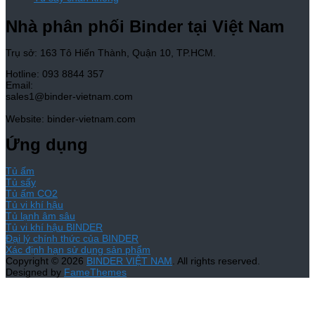
Nhà phân phối Binder tại Việt Nam
Trụ sở: 163 Tô Hiến Thành, Quận 10, TP.HCM.
Hotline: 093 8844 357
Email:
sales1@binder-vietnam.com
Website: binder-vietnam.com
Ứng dụng
Tủ ấm
Tủ sấy
Tủ ấm CO2
Tủ vi khí hậu
Tủ lạnh âm sâu
Tủ vi khí hậu BINDER
Đại lý chính thức của BINDER
Xác định hạn sử dụng sản phẩm
Copyright © 2026
BINDER VIỆT NAM
. All rights reserved.
Designed by
FameThemes