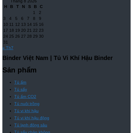
Tháng 8 2026
H
B
T
N
S
B
C
1
2
3
4
5
6
7
8
9
10
11
12
13
14
15
16
17
18
19
20
21
22
23
24
25
26
27
28
29
30
31
« Th7
Binder Việt Nam | Tủ Vi Khí Hậu Binder
Sản phẩm
Tủ ấm
Tủ sấy
Tủ ấm CO2
Tủ nuôi trồng
Tủ vi khí hậu
Tủ vi khí hậu động
Tủ lạnh đông sâu
Tủ sấy chân không