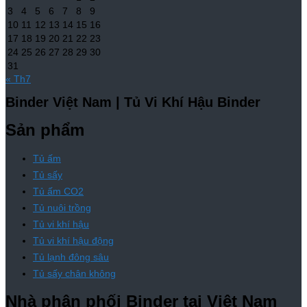
3
4
5
6
7
8
9
10
11
12
13
14
15
16
17
18
19
20
21
22
23
24
25
26
27
28
29
30
31
« Th7
Binder Việt Nam | Tủ Vi Khí Hậu Binder
Sản phẩm
Tủ ấm
Tủ sấy
Tủ ấm CO2
Tủ nuôi trồng
Tủ vi khí hậu
Tủ vi khí hậu động
Tủ lạnh đông sâu
Tủ sấy chân không
Nhà phân phối Binder tại Việt Nam