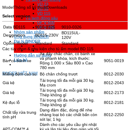
VD 23
VD 23
Model
Thông số kỹ thuật
Downloads
VD 53
VD 53
VD 115
VD 115
Select version
Tủ lạnh đông sâu
Tủ lạnh đông sâu
UF V 500
UF V 500
Data
BD115
9010-0325
9010-0326
UF V 700
UF V 700
Nhóm sản phẩm
Nhóm sản phẩm
BD115UL-
Designation
BD115-230V
Ứng dụng BINDER
Ứng dụng BINDER
120V
Đại lý BINDER
Đại lý BINDER
Option model
Standard
Standard
Các tùy chọn & phụ kiện cho tủ ấm model BD 115
Xe đẩy chắc chắn, có bánh xe
Hướng dẫn sử dụng
Hướng dẫn sử dụng
và phanh khóa, kích thước:
Liên hệ
Liên hệ
Bàn có bánh xe
9051-0019
Rộng 1.000 x Sâu 800 x Cao
780 mm
BINDER VIỆT NAM
Miếng đệm cao su
Bộ chân chống trượt
8012-2030
Tải trọng tối đa mỗi giá 30 kg.
Giá kệ
8012-2043
Mạ crom
Tải trọng tối đa mỗi giá 30 kg.
Giá kệ
8012-2173
Thép không gỉ
Tải trọng tối đa mỗi giá 30 kg.
Kệ đục lỗ
8012-2181
Thép không gỉ
Dạng đậm đặc, dùng để nhẹ
Chất tẩy rửa trung
nhàng loại bỏ các chất bẩn còn
8012-2250
tính pH
sót lại; 1 kg
Dành cho các yêu cầu ghi nhật
APT-COM™ 4
ký và lập tài liệu đơn giản với tối