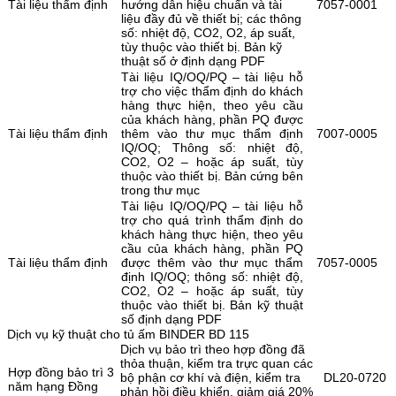
Tài liệu thẩm định
hướng dẫn hiệu chuẩn và tài
7057-0001
liệu đầy đủ về thiết bị; các thông
số: nhiệt độ, CO2, O2, áp suất,
tùy thuộc vào thiết bị. Bản kỹ
thuật số ở định dạng PDF
Tài liệu IQ/OQ/PQ – tài liệu hỗ
trợ cho việc thẩm định do khách
hàng thực hiện, theo yêu cầu
của khách hàng, phần PQ được
Tài liệu thẩm định
thêm vào thư mục thẩm định
7007-0005
IQ/OQ; Thông số: nhiệt độ,
CO2, O2 – hoặc áp suất, tùy
thuộc vào thiết bị. Bản cứng bên
trong thư mục
Tài liệu IQ/OQ/PQ – tài liệu hỗ
trợ cho quá trình thẩm định do
khách hàng thực hiện, theo yêu
cầu của khách hàng, phần PQ
Tài liệu thẩm định
được thêm vào thư mục thẩm
7057-0005
định IQ/OQ; thông số: nhiệt độ,
CO2, O2 – hoặc áp suất, tùy
thuộc vào thiết bị. Bản kỹ thuật
số định dạng PDF
Dịch vụ kỹ thuật cho tủ ấm BINDER BD 115
Dịch vụ bảo trì theo hợp đồng đã
thỏa thuận, kiểm tra trực quan các
Hợp đồng bảo trì 3
bộ phận cơ khí và điện, kiểm tra
DL20-0720
năm hạng Đồng
phản hồi điều khiển, giảm giá 20%