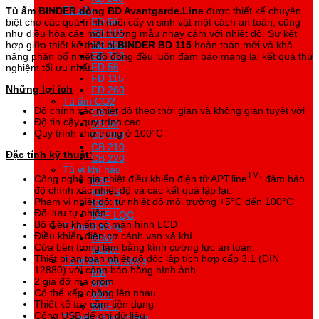
Tủ sấy
Tủ sấy
Tủ ấm BINDER dòng BD Avantgarde.Line
được thiết kế chuyên
ED 56
ED 56
biệt cho các quá trình nuôi cấy vi sinh vật một cách an toàn, cũng
ED 115
ED 115
như điều hòa các môi trường mẫu nhạy cảm với nhiệt độ. Sự kết
ED 260
ED 260
hợp giữa thiết kế thiết bị
BINDER BD 115
hoàn toàn mới và khả
ED 720
ED 720
năng phân bổ nhiệt độ đồng đều luôn đảm bảo mang lại kết quả thử
FD 56
FD 56
nghiệm tối ưu nhất.
FD 115
FD 115
Những lợi ích
FD 260
FD 260
Tủ ấm CO2
Tủ ấm CO2
Độ chính xác nhiệt độ theo thời gian và không gian tuyệt vời
CB 53
CB 53
Độ tin cậy quy trình cao
CB 60
CB 60
Quy trình khử trùng ở 100°C
CB 150
CB 150
CB 210
CB 210
Đặc tính kỹ thuật:
CB 220
CB 220
Tủ vi khí hậu
Tủ vi khí hậu
TM
Công nghệ gia nhiệt điều khiển điện tử APT.line
: đảm bảo
KBF
KBF
độ chính xác nhiệt độ và các kết quả lập lại.
KBF-S
KBF-S
Phạm vi nhiệt độ: từ nhiệt độ môi trường +5°C đến 100°C
KBF P
KBF P
Đối lưu tự nhiên
KBF LQC
KBF LQC
Bộ
điều khiển có màn hình LCD
Tủ nuôi trồng
Tủ nuôi trồng
Điều khiển điện cơ cánh van xả khí
KBW
KBW
Cửa bên trong làm bằng kính cường lực an toàn.
KBWF
KBWF
Thiết bị an toàn nhiệt độ độc lập tích hợp cấp 3.1 (DIN
Tủ vi khí hậu động
Tủ vi khí hậu động
12880) với cảnh báo bằng hình ảnh
MK
MK
2 giá đỡ mạ crôm
MKF
MKF
Có thể xếp chồng lên nhau
MKT
MKT
Thiết kế tay cầm tiện dụng
MKFT
MKFT
Cổng USB để ghi dữ liệu
Tủ sấy chân không
Tủ sấy chân không