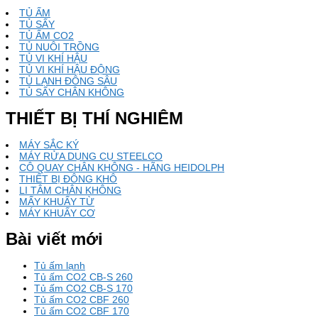
viết
TỦ ẤM
TỦ SẤY
TỦ ẤM CO2
TỦ NUÔI TRỒNG
TỦ VI KHÍ HẬU
TỦ VI KHÍ HẬU ĐỘNG
TỦ LẠNH ĐÔNG SÂU
TỦ SẤY CHÂN KHÔNG
THIẾT BỊ THÍ NGHIÊM
MÁY SẮC KÝ
MÁY RỬA DỤNG CỤ STEELCO
CÔ QUAY CHÂN KHÔNG - HÃNG HEIDOLPH
THIẾT BỊ ĐÔNG KHÔ
LI TÂM CHÂN KHÔNG
MẤY KHUẤY TỪ
MÁY KHUẤY CƠ
Bài viết mới
Tủ ấm lạnh
Tủ ấm CO2 CB-S 260
Tủ ấm CO2 CB-S 170
Tủ ấm CO2 CBF 260
Tủ ấm CO2 CBF 170