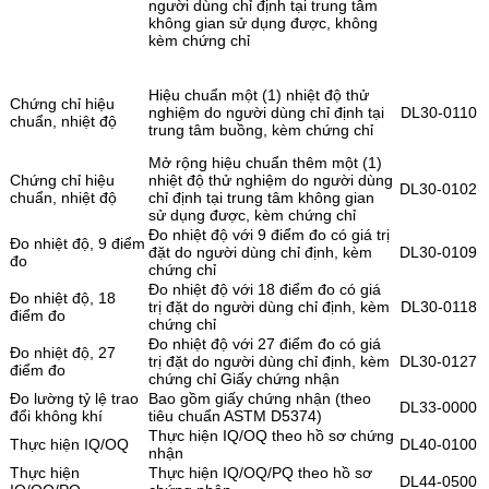
người dùng chỉ định tại trung tâm
không gian sử dụng được, không
kèm chứng chỉ
Hiệu chuẩn một (1) nhiệt độ thử
Chứng chỉ hiệu
nghiệm do người dùng chỉ định tại
DL30-0110
chuẩn, nhiệt độ
trung tâm buồng, kèm chứng chỉ
Mở rộng hiệu chuẩn thêm một (1)
Chứng chỉ hiệu
nhiệt độ thử nghiệm do người dùng
DL30-0102
chuẩn, nhiệt độ
chỉ định tại trung tâm không gian
sử dụng được, kèm chứng chỉ
Đo nhiệt độ với 9 điểm đo có giá trị
Đo nhiệt độ, 9 điểm
đặt do người dùng chỉ định, kèm
DL30-0109
đo
chứng chỉ
Đo nhiệt độ với 18 điểm đo có giá
Đo nhiệt độ, 18
trị đặt do người dùng chỉ định, kèm
DL30-0118
điểm đo
chứng chỉ
Đo nhiệt độ với 27 điểm đo có giá
Đo nhiệt độ, 27
trị đặt do người dùng chỉ định, kèm
DL30-0127
điểm đo
chứng chỉ Giấy chứng nhận
Đo lường tỷ lệ trao
Bao gồm giấy chứng nhận (theo
DL33-0000
đổi không khí
tiêu chuẩn ASTM D5374)
Thực hiện IQ/OQ theo hồ sơ chứng
Thực hiện IQ/OQ
DL40-0100
nhận
Thực hiện
Thực hiện IQ/OQ/PQ theo hồ sơ
DL44-0500