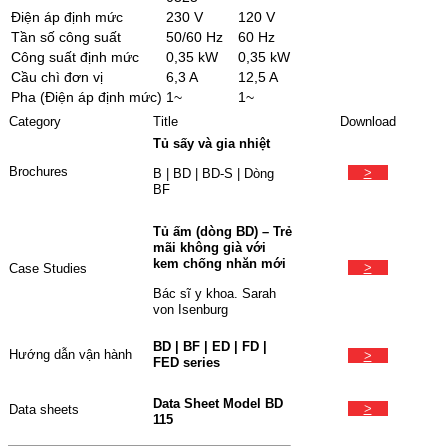
Điện áp định mức
230 V
120 V
Tần số công suất
50/60 Hz
60 Hz
Công suất định mức
0,35 kW
0,35 kW
Cầu chì đơn vị
6,3 A
12,5 A
Pha (Điện áp định mức)
1~
1~
Category
Title
Download
Tủ sấy và gia nhiệt
Brochures
>
B | BD | BD-S | Dòng
BF
Tủ ấm (dòng BD) – Trẻ
mãi không già với
kem chống nhăn mới
>
Case Studies
Bác sĩ y khoa. Sarah
von Isenburg
BD | BF | ED | FD |
Hướng dẫn vận hành
>
FED series
Data Sheet Model BD
>
Data sheets
115