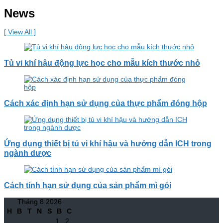
News
[ View All ]
Tủ vi khí hậu động lực học cho mẫu kích thước nhỏ
Cách xác định hạn sử dụng của thực phẩm đóng hộp
Ứng dụng thiết bị tủ vi khí hậu và hướng dẫn ICH trong
ngành dược
Cách tính hạn sử dụng của sản phẩm mì gói
Tháng 8 2026
H
B
T
N
S
B
C
1
2