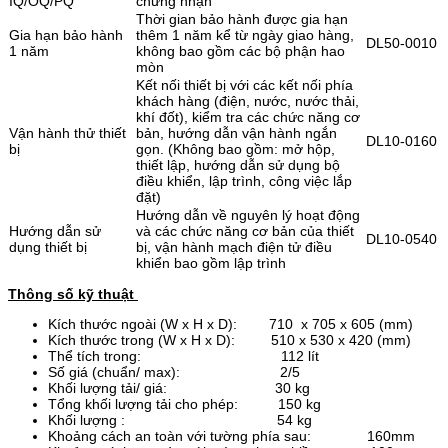
IQ/OQ/PQ
chứng nhận
Thời gian bảo hành được gia hạn
Gia hạn bảo hành
thêm 1 năm kể từ ngày giao hàng,
DL50-0010
1 năm
không bao gồm các bộ phận hao
mòn
Kết nối thiết bị với các kết nối phía
khách hàng (điện, nước, nước thải,
khí đốt), kiểm tra các chức năng cơ
Vận hành thử thiết
bản, hướng dẫn vận hành ngắn
DL10-0160
bị
gọn. (Không bao gồm: mở hộp,
thiết lập, hướng dẫn sử dụng bộ
điều khiển, lập trình, công việc lắp
đặt)
Hướng dẫn về nguyên lý hoạt động
Hướng dẫn sử
và các chức năng cơ bản của thiết
DL10-0540
dụng thiết bị
bị, vận hành mạch điện tử điều
khiển bao gồm lập trình
Thông số kỹ thuật
Kích thước ngoài (W x H x D): 710 x 705 x 605 (mm)
Kích thước trong (W x H x D): 510 x 530 x 420 (mm)
Thể tích trong: 112 lít
Số giá (chuẩn/ max): 2/5
Khối lượng tải/ giá: 30 kg
Tổng khối lượng tải cho phép: 150 kg
Khối lượng : 54 kg
Khoảng cách an toàn với tường phía sau: 160mm