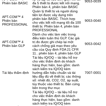
9053-0039
Phiên bản BASIC
đa 5 thiết bị được kết nối mạng.
Phiên bản 4, phiên bản BASIC
Quản lý thiết bị và người dùng
tiện lợi được xây dựng trên
APT-COM™ 4
phiên bản BASIC. Thích hợp
Phiên bản
9053-0040
cho việc kết nối mạng tối đa 100
PROFESSIONAL
thiết bị. Phiên bản 4, phiên bản
PROFESSIONAL
Dành cho việc làm việc trong
điều kiện tuân thủ GLP. Các giá
APT-COM™ 4
trị đo được ghi chép lại một
9053-0042
Phiên bản GLP
cách chống giả mạo theo yêu
cầu của Quy định FDA 21 CFR
11.. phiên bản 4, phiên bản GLP
Tài liệu IQ/OQ – tài liệu hỗ trợ
cho việc thẩm định do khách
hàng thực hiện, bao gồm: danh
sách kiểm tra IQ/OQ kèm
Tài liệu thẩm định
hướng dẫn hiệu chuẩn và tài
7007-0001
liệu đầy đủ về thiết bị; các thông
số: nhiệt độ, CO2, O2, áp suất,
tùy thuộc vào thiết bị. Bản cứng
bên trong thư mục
Tài liệu IQ/OQ – tài liệu hỗ trợ
cho việc thẩm định do khách
hàng thực hiện, bao gồm: danh
sách kiểm tra IQ/OQ kèm