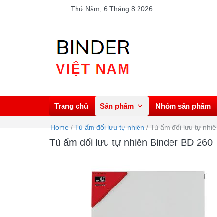
Thứ Năm, 6 Tháng 8 2026
BINDER VIỆT NAM
Đại lý chính thức Binder tại Việt Nam – Tủ vi khí hậu, 
sấy, Tủ ấm vi sinh, Tủ ấm CO2, Tủ lạnh đông sâu.
Trang chủ
Sản phẩm
Nhóm sản phẩm
Home
/
Tủ ấm đối lưu tự nhiên
/
Tủ ấm đối lưu tự nhi
Tủ ấm đối lưu tự nhiên Binder BD 260