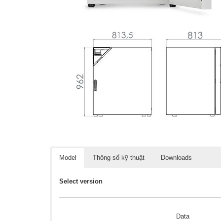
Model
Thông số kỹ thuật
Downloads
Select version
Data