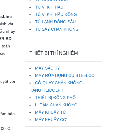
TỦ VI KHÍ HẬU
TỦ VI KHÍ HẬU ĐỘNG
e.Line
TỦ LẠNH ĐÔNG SÂU
sinh vật
TỦ SẤY CHÂN KHÔNG
mẫu nhạy
ER BD
 toàn
THIẾT BỊ THÍ NGHIÊM
bảo
MÁY SẮC KÝ
MÁY RỬA DỤNG CỤ STEELCO
tuyệt vời
CÔ QUAY CHÂN KHÔNG -
HÃNG HEIDOLPH
THIẾT BỊ ĐÔNG KHÔ
LI TÂM CHÂN KHÔNG
MẤY KHUẤY TỪ
đảm bảo
MÁY KHUẤY CƠ
 100°C