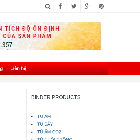
ng
Liên hệ
BINDER PRODUCTS
TỦ ẤM
TỦ SẤY
TỦ ẤM CO2
TỦ NUÔI TRỒNG