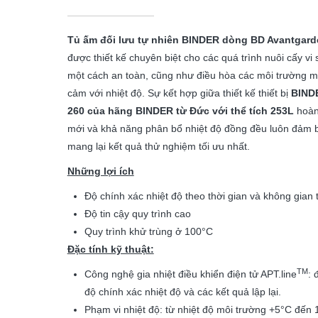
Tủ ấm đối lưu tự nhiên BINDER dòng BD Avantgard
được thiết kế chuyên biệt cho các quá trình nuôi cấy vi 
một cách an toàn, cũng như điều hòa các môi trường 
cảm với nhiệt độ. Sự kết hợp giữa thiết kế thiết bị
BIND
260 của hãng BINDER từ Đức với thể tích 253L
hoàn
mới và khả năng phân bổ nhiệt độ đồng đều luôn đảm 
mang lại kết quả thử nghiệm tối ưu nhất.
Những lợi ích
Độ chính xác nhiệt độ theo thời gian và không gian 
Độ tin cậy quy trình cao
Quy trình khử trùng ở 100°C
Đặc tính kỹ thuật:
TM
Công nghệ gia nhiệt điều khiển điện tử APT.line
: 
độ chính xác nhiệt độ và các kết quả lập lại.
Phạm vi nhiệt độ: từ nhiệt độ môi trường +5°C đến