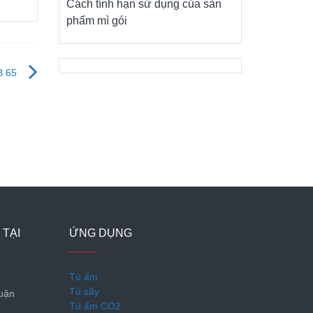
Cách tính hạn sử dụng của sản
phẩm mì gói
B 65
ến
 TẠI
ỨNG DỤNG
Tủ ấm
Tủ sấy
Quận
Tủ ấm CO2