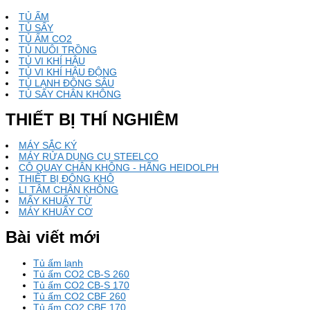
viết
TỦ ẤM
TỦ SẤY
TỦ ẤM CO2
TỦ NUÔI TRỒNG
TỦ VI KHÍ HẬU
TỦ VI KHÍ HẬU ĐỘNG
TỦ LẠNH ĐÔNG SÂU
TỦ SẤY CHÂN KHÔNG
THIẾT BỊ THÍ NGHIÊM
MÁY SẮC KÝ
MÁY RỬA DỤNG CỤ STEELCO
CÔ QUAY CHÂN KHÔNG - HÃNG HEIDOLPH
THIẾT BỊ ĐÔNG KHÔ
LI TÂM CHÂN KHÔNG
MẤY KHUẤY TỪ
MÁY KHUẤY CƠ
Bài viết mới
Tủ ấm lạnh
Tủ ấm CO2 CB-S 260
Tủ ấm CO2 CB-S 170
Tủ ấm CO2 CBF 260
Tủ ấm CO2 CBF 170