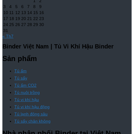
1
2
3
4
5
6
7
8
9
10
11
12
13
14
15
16
17
18
19
20
21
22
23
24
25
26
27
28
29
30
31
« Th7
Binder Việt Nam | Tủ Vi Khí Hậu Binder
Sản phẩm
Tủ ấm
Tủ sấy
Tủ ấm CO2
Tủ nuôi trồng
Tủ vi khí hậu
Tủ vi khí hậu động
Tủ lạnh đông sâu
Tủ sấy chân không
Nhà phân phối Binder tại Việt Nam