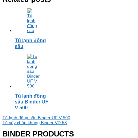
Tủ lạnh đông
sâu
Tủ lạnh đông
sâu Binder UF
V 500
Điều
Tủ lạnh đông sâu Binder UF V 500
Tủ sấy chân không Binder VD 53
hướng
BINDER PRODUCTS
bài