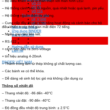
– Bộ điều khiển vi xử lý thân thiện với màn hình LED.
VD 23
VD 23
VD 53
VD 53
– Hệ thống cảnh báo: lỗi nguồn, quá nhiệt hoặc quá lạnh, pin yếu.
VD 115
VD 115
Tủ lạnh đông sâu
Tủ lạnh đông sâu
– Hệ thống nguồn điện dự phòng.
UF V 500
UF V 500
– Cung cấp đầy đủ các tính năng hoạt động và cảnh báo cho bộ
UF V 700
UF V 700
điều khiển trong thời gian mất điện 72 tiếng.
Nhóm sản phẩm
Nhóm sản phẩm
Ứng dụng BINDER
Ứng dụng BINDER
– Nhiều giao liện liên kết:
Đại lý BINDER
Đại lý BINDER
+ RS 422
Hướng dẫn sử dụng
Hướng dẫn sử dụng
+ cảnh báo đầu ra zero-voltage
Liên hệ
Liên hệ
+ tín hiệu analog 4-20mA
BINDER VIỆT NAM
– Thành trong làm từ thép không gỉ chất lượng cao.
– Các bánh xe có thể khóa.
– Dễ dàng vệ sinh bộ lọc gió mà không cần dụng cụ
Thông số nhiệt độ
– Thang nhiệt độ: -86 đến -40°C
– Thang cài đặt: -90 đến -40°C
– Độ đồng đều nhiệt độ trung bình: ± 2.5°C