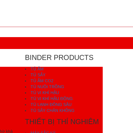
BINDER PRODUCTS
TỦ ẤM
TỦ SẤY
TỦ ẤM CO2
TỦ NUÔI TRỒNG
TỦ VI KHÍ HẬU
TỦ VI KHÍ HẬU ĐỘNG
TỦ LẠNH ĐÔNG SÂU
TỦ SẤY CHÂN KHÔNG
THIẾT BỊ THÍ NGHIÊM
Nhờ khả