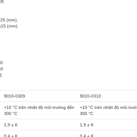
ER.
825 (mm).
515 (mm).
00
60
1
9010-0309
9010-0310
+10 °C trên nhiệt độ môi trường đến
+10 °C trên nhiệt độ môi trư
300 °C
300 °C
1,9 ± K
1,9 ± K
0,4 ± K
0,4 ± K