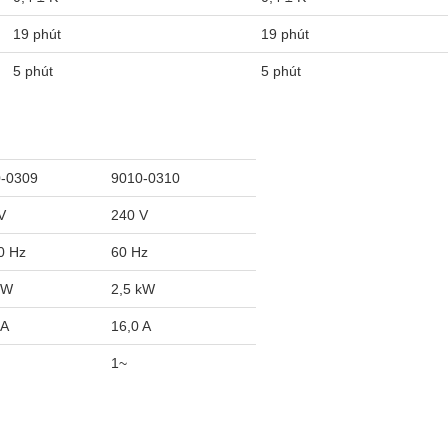
19 phút
19 phút
5 phút
5 phút
-0309
9010-0310
V
240 V
0 Hz
60 Hz
kW
2,5 kW
 A
16,0 A
1~