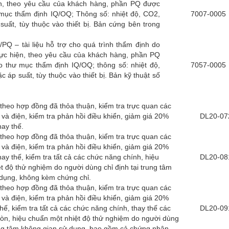
n, theo yêu cầu của khách hàng, phần PQ được
mục thẩm định IQ/OQ; Thông số: nhiệt độ, CO2,
7007-0005
uất, tùy thuộc vào thiết bị. Bản cứng bên trong
/PQ – tài liệu hỗ trợ cho quá trình thẩm định do
ực hiện, theo yêu cầu của khách hàng, phần PQ
 thư mục thẩm định IQ/OQ; thông số: nhiệt độ,
7057-0005
 áp suất, tùy thuộc vào thiết bị. Bản kỹ thuật số
F
ì theo hợp đồng đã thỏa thuận, kiểm tra trực quan các
 và điện, kiểm tra phản hồi điều khiển, giảm giá 20%
DL20-07
hay thế.
ì theo hợp đồng đã thỏa thuận, kiểm tra trực quan các
 và điện, kiểm tra phản hồi điều khiển, giảm giá 20%
ay thế, kiểm tra tất cả các chức năng chính, hiệu
DL20-08
t độ thử nghiệm do người dùng chỉ định tại trung tâm
dụng, không kèm chứng chỉ.
ì theo hợp đồng đã thỏa thuận, kiểm tra trực quan các
 và điện, kiểm tra phản hồi điều khiển, giảm giá 20%
hế, kiểm tra tất cả các chức năng chính, thay thế các
DL20-09
òn, hiệu chuẩn một nhiệt độ thử nghiệm do người dùng
rung tâm không gian sử dụng, bao gồm cả chứng nhận.