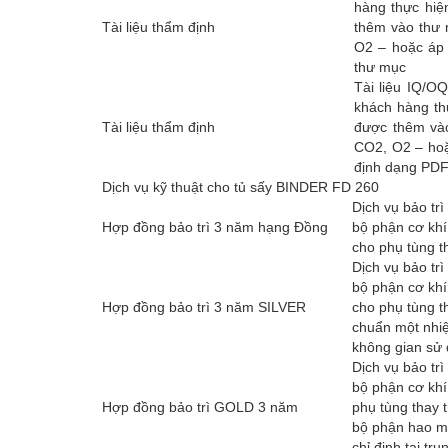
hàng thực hiệ
Tài liệu thẩm định
thêm vào thư 
O2 – hoặc áp s
thư mục
Tài liệu IQ/OQ
khách hàng th
Tài liệu thẩm định
được thêm vào
CO2, O2 – hoặc
định dạng PD
Dịch vụ kỹ thuật cho tủ sấy BINDER FD 260
Dịch vụ bảo tr
Hợp đồng bảo trì 3 năm hạng Đồng
bộ phận cơ khí
cho phụ tùng t
Dịch vụ bảo tr
bộ phận cơ khí
Hợp đồng bảo trì 3 năm SILVER
cho phụ tùng th
chuẩn một nhiệ
không gian sử 
Dịch vụ bảo tr
bộ phận cơ khí
Hợp đồng bảo trì GOLD 3 năm
phụ tùng thay t
bộ phận hao m
chỉ định tại t