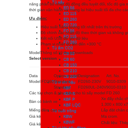
Tủ sấy
Tủ sấy
năng phân bổ nhiệt độ đồng đều tuyệt đối, tốc độ gia n
ED 56
ED 56
thời gian vận hành và mang lại hiệu suất tối đa cho c
ED 115
ED 115
Ưu điểm:
ED 260
ED 260
ED 720
ED 720
Hiệu suất năng lượng tốt nhất trên thị trường
FD 56
FD 56
Độ chính xác nhiệt độ theo thời gian và không gi
FD 115
FD 115
Kết nối USB để ghi dữ liệu
FD 260
FD 260
Phạm vi nhiệt độ lên đến +300 °C
Tủ ấm CO2
Tủ ấm CO2
Model
Thông số kỹ thuật
Downloads
CB 53
CB 53
Select version
CB 60
CB 60
CB 150
CB 150
CB 210
CB 210
Data
Option model
Designation
Art. No.
CB 220
CB 220
Model FD260
Standard
FD260-230V
9010-0309
Tủ vi khí hậu
Tủ vi khí hậu
Standard
FD260UL-240V
9010-0310
KBF
KBF
Các tùy chọn & phụ kiện cho tủ sấy model FD 260
KBF-S
KBF-S
Xe đẩy chắc ch
KBF P
KBF P
Bàn có bánh xe
1.300 x 800 
KBF LQC
KBF LQC
Miếng đệm cao su
Lắp đặt chân c
Tủ nuôi trồng
Tủ nuôi trồng
Giá kệ
Mạ crom.
KBW
KBW
KBWF
KBWF
Chất liệu: Thé
Giá kệ
Tủ vi khí hậu động