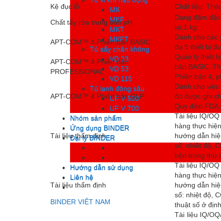
Tủ vi khí hậu động
Kệ đục lỗ
Chất liệu: Thé
MK
MK
Dạng đậm đặc,
MKF
MKF
Chất tẩy rửa trung tính pH
lại;1 kg
MKT
MKT
Dành cho các yê
MKFT
MKFT
APT-COM™ 4 Phiên bản BASIC
đa 5 thiết bị 
Tủ sấy chân không
Tủ sấy chân không
Quản lý thiết 
VD 23
VD 23
APT-COM™ 4 Phiên bản
bản BASIC. Thí
VD 53
VD 53
PROFESSIONAL
Phiên bản 4,
VD 115
VD 115
Dành cho việc 
Tủ lạnh đông sâu
Tủ lạnh đông sâu
APT-COM™ 4 Phiên bản GLP
đo được ghi ch
UF V 500
UF V 500
Quy định FDA 
UF V 700
UF V 700
Tài liệu IQ/OQ 
Nhóm sản phẩm
Nhóm sản phẩm
hàng thực hiệ
Ứng dụng BINDER
Ứng dụng BINDER
Tài liệu thẩm định
hướng dẫn hiệu
Đại lý BINDER
Đại lý BINDER
số: nhiệt độ, C
bên trong thư
Tài liệu IQ/OQ 
Hướng dẫn sử dụng
Hướng dẫn sử dụng
hàng thực hiệ
Liên hệ
Liên hệ
Tài liệu thẩm định
hướng dẫn hiệu
số: nhiệt độ, C
BINDER VIỆT NAM
thuật số ở đị
Tài liệu IQ/OQ