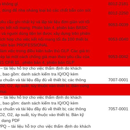
p không gỉ.
8012-2181
 dùng để nhẹ nhàng loại bỏ các chất bẩn còn sót
8012-2250
u cầu ghi nhật ký và lập tài liệu đơn giản với tối
9053-0039
được kết nối mạng. Phiên bản 4, phiên bản BASIC
bị và người dùng tiện lợi được xây dựng trên phiên
ch hợp cho việc kết nối mạng tối đa 100 thiết bị.
9053-0040
 phiên bản PROFESSIONAL
làm việc trong điều kiện tuân thủ GLP. Các giá trị
ép lại một cách chống giả mạo theo yêu cầu của
9053-0042
21 CFR 11.. phiên bản 4, phiên bản GLP
– tài liệu hỗ trợ cho việc thẩm định do khách
n, bao gồm: danh sách kiểm tra IQ/OQ kèm
 chuẩn và tài liệu đầy đủ về thiết bị; các thông
7007-0001
O2, O2, áp suất, tùy thuộc vào thiết bị. Bản cứng
 mục
– tài liệu hỗ trợ cho việc thẩm định do khách
n, bao gồm: danh sách kiểm tra IQ/OQ kèm
 chuẩn và tài liệu đầy đủ về thiết bị; các thông
7057-0001
O2, O2, áp suất, tùy thuộc vào thiết bị. Bản kỹ
nh dạng PDF
/PQ – tài liệu hỗ trợ cho việc thẩm định do khách