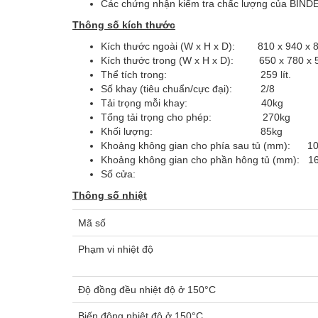
Các chứng nhận kiểm tra chấc lượng của BIND
Thông số kích thước
Kích thước ngoài (W x H x D): 810 x 940 x 
Kích thước trong (W x H x D): 650 x 780 x 
Thể tích trong: 259 lít.
Số khay (tiêu chuẩn/cực đại): 2/8
Tải trọng mỗi khay: 40kg
Tổng tải trọng cho phép: 270kg
Khối lượng: 85kg
Khoảng không gian cho phía sau tủ (mm): 1
Khoảng không gian cho phần hông tủ (mm): 1
Số cửa: 
Thông số nhiệt
Mã số
Phạm vi nhiệt độ
Độ đồng đều nhiệt độ ở 150°C
Biến động nhiệt độ ở 150°C