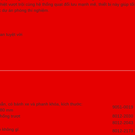
hiệt vượt trội cùng hệ thống quạt đối lưu mạnh mẽ, thiết bị này giúp tố
ác dự án phòng thí nghiệm.
an tuyệt vời
ắn, có bánh xe và phanh khóa, kích thước:
9051-0019
x780 mm
hống trượt
8012-2030
8012-2043
p không gỉ.
8012-2173