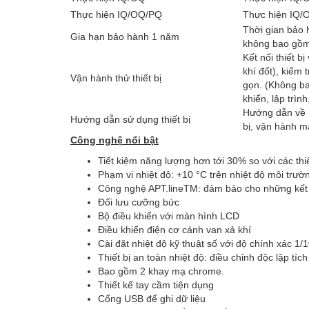
Thực hiện IQ/OQ/PQ
Thực hiện IQ/
Thời gian bảo 
Gia hạn bảo hành 1 năm
không bao gồm
Kết nối thiết b
khí đốt), kiểm
Vận hành thử thiết bị
gọn. (Không ba
khiển, lập trình
Hướng dẫn về n
Hướng dẫn sử dụng thiết bị
bị, vận hành m
Công nghệ nổi bật
Tiết kiệm năng lượng hơn tới 30% so với các thiế
Phạm vi nhiệt độ:
+10 °C trên nhiệt độ môi trườ
Công nghệ APT.lineTM: đảm bảo cho những kết q
Đối lưu cưỡng bức
Bộ điều khiển với màn hình LCD
Điều khiển điện cơ cánh van xả khí
Cài đặt nhiệt độ kỹ thuật số với độ chính xác 1/
Thiết bị an toàn nhiệt độ: điều chỉnh độc lập tí
Bao gồm 2 khay mạ chrome.
Thiết kế tay cầm tiện dụng
Cổng USB để ghi dữ liệu