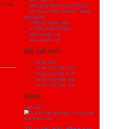
MÁY SẮC KÝ
i ưu hóa
MÁY RỬA DỤNG CỤ STEELCO
CÔ QUAY CHÂN KHÔNG - HÃNG
HEIDOLPH
THIẾT BỊ ĐÔNG KHÔ
LI TÂM CHÂN KHÔNG
MẤY KHUẤY TỪ
MÁY KHUẤY CƠ
Bài viết mới
Tủ ấm lạnh
Tủ ấm CO2 CB-S 260
Tủ ấm CO2 CB-S 170
Tủ ấm CO2 CBF 260
Tủ ấm CO2 CBF 170
News
[ View All ]