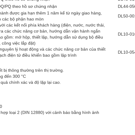
OQ/PQ theo hồ sơ chứng nhận
DL44-05
hành được gia hạn thêm 1 năm kể từ ngày giao hàng,
DL50-00
 các bộ phận hao mòn
ị với các kết nối phía khách hàng (điện, nước, nước thải,
 tra các chức năng cơ bản, hướng dẫn vận hành ngắn
DL10-01
o gồm: mở hộp, thiết lập, hướng dẫn sử dụng bộ điều
, công việc lắp đặt)
guyên lý hoạt động và các chức năng cơ bản của thiết
DL10-05
ạch điện tử điều khiển bao gồm lập trình
t bị thông thường trên thị trường.
ng đến 300 °C
uả chính xác và độ lặp lại cao.
10
ch hợp loại 2 (DIN 12880) với cảnh báo bằng hình ảnh