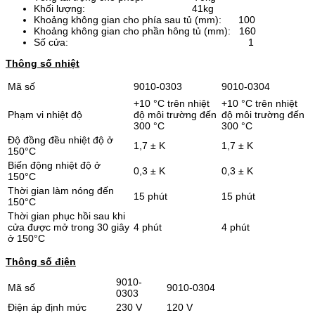
Khối lượng: 41kg
Khoảng không gian cho phía sau tủ (mm): 100
Khoảng không gian cho phần hông tủ (mm): 160
Số cửa: 1
Thông số nhiệt
Mã số
9010-0303
9010-0304
+10 °C trên nhiệt
+10 °C trên nhiệt
Phạm vi nhiệt độ
độ môi trường đến
độ môi trường đến
300 °C
300 °C
Độ đồng đều nhiệt độ ở
1,7 ± K
1,7 ± K
150°C
Biến động nhiệt độ ở
0,3 ± K
0,3 ± K
150°C
Thời gian làm nóng đến
15 phút
15 phút
150°C
Thời gian phục hồi sau khi
cửa được mở trong 30 giây
4 phút
4 phút
ở 150°C
Thông số điện
9010-
Mã số
9010-0304
0303
Điện áp định mức
230 V
120 V