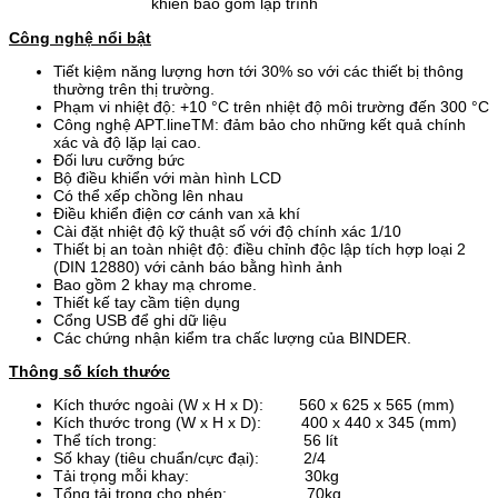
khiển bao gồm lập trình
Công nghệ nổi bật
Tiết kiệm năng lượng hơn tới 30% so với các thiết bị thông
thường trên thị trường.
Phạm vi nhiệt độ:
+10 °C trên nhiệt độ môi trường đến 300 °C
Công nghệ APT.lineTM: đảm bảo cho những kết quả chính
xác và độ lặp lại cao.
Đối lưu cưỡng bức
Bộ điều khiển với màn hình LCD
Có thể xếp chồng lên nhau
Điều khiển điện cơ cánh van xả khí
Cài đặt nhiệt độ kỹ thuật số với độ chính xác 1/10
Thiết bị an toàn nhiệt độ: điều chỉnh độc lập tích hợp loại 2
(DIN 12880) với cảnh báo bằng hình ảnh
Bao gồm 2 khay mạ chrome.
Thiết kế tay cầm tiện dụng
Cổng USB để ghi dữ liệu
Các chứng nhận kiểm tra chấc lượng của BINDER.
Thông số kích thước
Kích thước ngoài (W x H x D): 560 x 625 x 565 (mm)
Kích thước trong (W x H x D): 400 x 440 x 345 (mm)
Thể tích trong: 56 lít
Số khay (tiêu chuẩn/cực đại): 2/4
Tải trọng mỗi khay: 30kg
Tổng tải trọng cho phép: 70kg