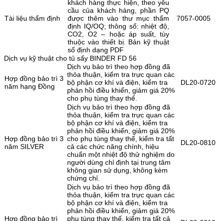
khách hàng thực hiện, theo yêu
cầu của khách hàng, phần PQ
Tài liệu thẩm định
được thêm vào thư mục thẩm
7057-0005
định IQ/OQ; thông số: nhiệt độ,
CO2, O2 – hoặc áp suất, tùy
thuộc vào thiết bị. Bản kỹ thuật
số định dạng PDF
Dịch vụ kỹ thuật cho tủ sấy BINDER FD 56
Dịch vụ bảo trì theo hợp đồng đã
thỏa thuận, kiểm tra trực quan các
Hợp đồng bảo trì 3
bộ phận cơ khí và điện, kiểm tra
DL20-0720
năm hạng Đồng
phản hồi điều khiển, giảm giá 20%
cho phụ tùng thay thế.
Dịch vụ bảo trì theo hợp đồng đã
thỏa thuận, kiểm tra trực quan các
bộ phận cơ khí và điện, kiểm tra
phản hồi điều khiển, giảm giá 20%
Hợp đồng bảo trì 3
cho phụ tùng thay thế, kiểm tra tất
DL20-0810
năm SILVER
cả các chức năng chính, hiệu
chuẩn một nhiệt độ thử nghiệm do
người dùng chỉ định tại trung tâm
không gian sử dụng, không kèm
chứng chỉ.
Dịch vụ bảo trì theo hợp đồng đã
thỏa thuận, kiểm tra trực quan các
bộ phận cơ khí và điện, kiểm tra
phản hồi điều khiển, giảm giá 20%
Hợp đồng bảo trì
phụ tùng thay thế, kiểm tra tất cả