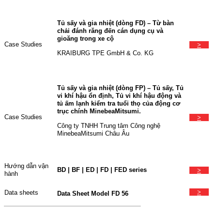
Tủ sấy và gia nhiệt (dòng FD) – Từ bàn
chải đánh răng đến cán dụng cụ và
gioăng trong xe cộ
Case Studies
>
KRAIBURG TPE GmbH & Co. KG
Tủ sấy và gia nhiệt (dòng FP) – Tủ sấy, Tủ
vi khí hậu ổn định, Tủ vi khí hậu động và
tủ ấm lạnh kiểm tra tuổi thọ của động cơ
trục chính MinebeaMitsumi.
Case Studies
>
Công ty TNHH Trung tâm Công nghệ
MinebeaMitsumi Châu Âu
Hướng dẫn vận
BD | BF | ED | FD | FED series
>
hành
>
Data sheets
Data Sheet Model FD 56