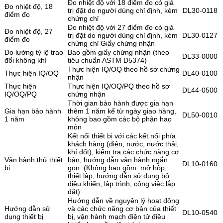
Đo nhiệt độ với 18 điểm đo có giá
Đo nhiệt độ, 18
trị đặt do người dùng chỉ định, kèm
DL30-0118
điểm đo
chứng chỉ
Đo nhiệt độ với 27 điểm đo có giá
Đo nhiệt độ, 27
trị đặt do người dùng chỉ định, kèm
DL30-0127
điểm đo
chứng chỉ Giấy chứng nhận
Đo lường tỷ lệ trao
Bao gồm giấy chứng nhận (theo
DL33-0000
đổi không khí
tiêu chuẩn ASTM D5374)
Thực hiện IQ/OQ theo hồ sơ chứng
Thực hiện IQ/OQ
DL40-0100
nhận
Thực hiện
Thực hiện IQ/OQ/PQ theo hồ sơ
DL44-0500
IQ/OQ/PQ
chứng nhận
Thời gian bảo hành được gia hạn
Gia hạn bảo hành
thêm 1 năm kể từ ngày giao hàng,
DL50-0010
1 năm
không bao gồm các bộ phận hao
mòn
Kết nối thiết bị với các kết nối phía
khách hàng (điện, nước, nước thải,
khí đốt), kiểm tra các chức năng cơ
Vận hành thử thiết
bản, hướng dẫn vận hành ngắn
DL10-0160
bị
gọn. (Không bao gồm: mở hộp,
thiết lập, hướng dẫn sử dụng bộ
điều khiển, lập trình, công việc lắp
đặt)
Hướng dẫn về nguyên lý hoạt động
Hướng dẫn sử
và các chức năng cơ bản của thiết
DL10-0540
dụng thiết bị
bị, vận hành mạch điện tử điều