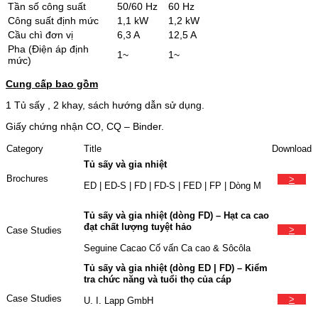
Tần số công suất
50/60 Hz
60 Hz
Công suất định mức
1,1 kW
1,2 kW
Cầu chì đơn vị
6,3 A
12,5 A
Pha (Điện áp định
1~
1~
mức)
Cung cấp bao gồm
1 Tủ sấy , 2 khay, sách hướng dẫn sử dụng.
Giấy chứng nhận CO, CQ – Binder.
Category
Title
Download
Tủ sấy và gia nhiệt
Brochures
>
ED | ED-S | FD | FD-S | FED | FP | Dòng M
Tủ sấy và gia nhiệt (dòng FD) – Hạt ca cao
đạt chất lượng tuyệt hảo
>
Case Studies
Seguine Cacao Cố vấn Ca cao & Sôcôla
Tủ sấy và gia nhiệt (dòng ED | FD) – Kiểm
tra chức năng và tuổi thọ của cáp
Case Studies
>
U. I. Lapp GmbH