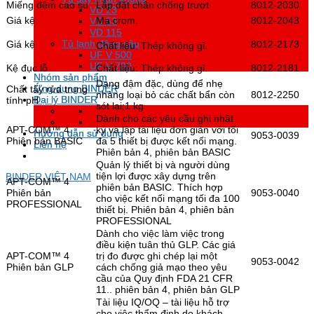
Miếng đệm cao su
Lắp đặt chân chống trượt
8012-2030
VD 23
VD 23
Giá kệ
Mạ crom.
8012-2043
VD 53
VD 53
VD 115
VD 115
Tủ lạnh đông sâu
Tủ lạnh đông sâu
Giá kệ
8012-2173
Chất liệu: Thép không gỉ.
UF V 500
UF V 500
UF V 700
UF V 700
Kệ đục lỗ
Chất liệu: Thép không gỉ.
8012-2181
Nhóm sản phẩm
Nhóm sản phẩm
Dạng đậm đặc, dùng để nhẹ
Ứng dụng BINDER
Ứng dụng BINDER
Chất tẩy rửa trung
nhàng loại bỏ các chất bẩn còn
8012-2250
Đại lý BINDER
Đại lý BINDER
tính pH
sót lại;1 kg
Dành cho các yêu cầu ghi nhật
APT-COM™ 4
ký và lập tài liệu đơn giản với tối
Hướng dẫn sử dụng
Hướng dẫn sử dụng
9053-0039
Phiên bản BASIC
đa 5 thiết bị được kết nối mạng.
Liên hệ
Liên hệ
Phiên bản 4, phiên bản BASIC
Quản lý thiết bị và người dùng
tiện lợi được xây dựng trên
BINDER VIỆT NAM
APT-COM™ 4
phiên bản BASIC. Thích hợp
Phiên bản
9053-0040
cho việc kết nối mạng tối đa 100
PROFESSIONAL
thiết bị. Phiên bản 4, phiên bản
PROFESSIONAL
Dành cho việc làm việc trong
điều kiện tuân thủ GLP. Các giá
APT-COM™ 4
trị đo được ghi chép lại một
9053-0042
Phiên bản GLP
cách chống giả mạo theo yêu
cầu của Quy định FDA 21 CFR
11.. phiên bản 4, phiên bản GLP
Tài liệu IQ/OQ – tài liệu hỗ trợ
cho việc thẩm định do khách