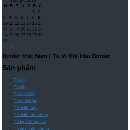
Tháng 8 2026
H
B
T
N
S
B
C
1
2
3
4
5
6
7
8
9
10
11
12
13
14
15
16
17
18
19
20
21
22
23
24
25
26
27
28
29
30
31
« Th7
Binder Việt Nam | Tủ Vi Khí Hậu Binder
Sản phẩm
Tủ ấm
Tủ sấy
Tủ ấm CO2
Tủ nuôi trồng
Tủ vi khí hậu
Tủ vi khí hậu động
Tủ lạnh đông sâu
Tủ sấy chân không