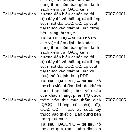
hàng thực hiện, bao gồm: danh
sách kiểm tra IQ/OQ kèm
Tài liệu thẩm định
hướng dẫn hiệu chuẩn và tài
7007-0001
liệu đầy đủ về thiết bị; các thông
số: nhiệt độ, CO2, O2, áp suất,
tùy thuộc vào thiết bị. Bản cứng
bên trong thư mục
Tài liệu IQ/OQ – tài liệu hỗ trợ
cho việc thẩm định do khách
hàng thực hiện, bao gồm: danh
sách kiểm tra IQ/OQ kèm
Tài liệu thẩm định
hướng dẫn hiệu chuẩn và tài
7057-0001
liệu đầy đủ về thiết bị; các thông
số: nhiệt độ, CO2, O2, áp suất,
tùy thuộc vào thiết bị. Bản kỹ
thuật số ở định dạng PDF
Tài liệu IQ/OQ/PQ – tài liệu hỗ
trợ cho việc thẩm định do khách
hàng thực hiện, theo yêu cầu
của khách hàng, phần PQ được
Tài liệu thẩm định
thêm vào thư mục thẩm định
7007-0005
IQ/OQ; Thông số: nhiệt độ,
CO2, O2 – hoặc áp suất, tùy
thuộc vào thiết bị. Bản cứng bên
trong thư mục
Tài liệu IQ/OQ/PQ – tài liệu hỗ
trợ cho quá trình thẩm định do