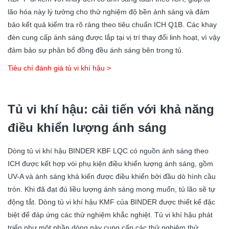
lão hóa này lý tưởng cho thử nghiệm độ bền ánh sáng và đảm
bảo kết quả kiểm tra rõ ràng theo tiêu chuẩn ICH Q1B. Các khay
đèn cung cấp ánh sáng được lắp tại vị trí thay đổi linh hoạt, vì vậy
đảm bảo sự phân bố đồng đều ánh sáng bên trong tủ.
Tiêu chí đánh giá tủ vi khí hậu >
Tủ vi khí hậu: cải tiến với khả năng
điều khiển lượng ánh sáng
Dòng tủ vi khí hậu BINDER KBF LQC có nguồn ánh sáng theo
ICH được kết hợp vói phụ kiện điều khiển lượng ánh sáng, gồm
UV-A và ánh sáng khả kiến được điều khiển bởi đầu dò hình cầu
tròn. Khi đã đạt đủ liều lượng ánh sáng mong muốn, tủ lão sẽ tự
động tắt. Dòng tủ vi khí hậu KMF của BINDER được thiết kế đặc
biệt để đáp ứng các thử nghiệm khắc nghiệt. Tủ vi khí hậu phát
triển như một phần dòng này cung cấp các thử nghiệm thử