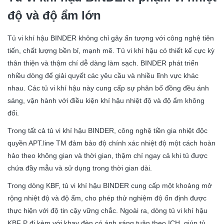
độ và độ ẩm lớn
Tủ vi khí hậu BINDER không chỉ gây ấn tượng với công nghệ tiên
tiến, chất lượng bền bỉ, mạnh mẽ. Tủ vi khí hậu có thiết kế cực kỳ
thân thiện và thậm chí dễ dàng làm sạch. BINDER phát triển
nhiều dòng để giải quyết các yêu cầu và nhiều lĩnh vực khác
nhau. Các tủ vi khí hậu này cung cấp sự phân bố đồng đều ánh
sáng, vận hành với điều kiện khí hậu nhiệt độ và độ ẩm không
đổi.
Trong tất cả tủ vi khí hậu BINDER, công nghệ tiền gia nhiệt độc
quyền APT.line TM đảm bảo độ chính xác nhiệt độ một cách hoàn
hảo theo không gian và thời gian, thậm chí ngay cả khi tủ được
chứa đầy mẫu và sử dụng trong thời gian dài.
Trong dòng KBF, tủ vi khí hậu BINDER cung cấp một khoảng mở
rộng nhiệt độ và độ ẩm, cho phép thử nghiệm độ ổn định được
thực hiện với độ tin cậy vững chắc. Ngoài ra, dòng tủ vi khí hậu
KBF P đi kèm với khay đèn có ánh sáng tuân theo ICH, giúp tủ