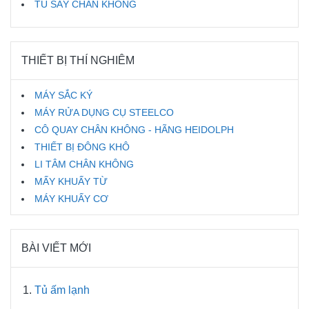
TỦ SẤY CHÂN KHÔNG
THIẾT BỊ THÍ NGHIÊM
MÁY SẮC KÝ
MÁY RỬA DỤNG CỤ STEELCO
CÔ QUAY CHÂN KHÔNG - HÃNG HEIDOLPH
THIẾT BỊ ĐÔNG KHÔ
LI TÂM CHÂN KHÔNG
MẤY KHUẤY TỪ
MÁY KHUẤY CƠ
BÀI VIẾT MỚI
Tủ ấm lạnh