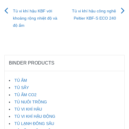
Điều
Tủ vi khí hậu KBF với
Tủ vi khí hậu công nghệ
khoảng rộng nhiệt độ và
Peltier KBF-S ECO 240
hướng
độ ẩm
bài
viết
BINDER PRODUCTS
TỦ ẤM
TỦ SẤY
TỦ ẤM CO2
TỦ NUÔI TRỒNG
TỦ VI KHÍ HẬU
TỦ VI KHÍ HẬU ĐỘNG
TỦ LẠNH ĐÔNG SÂU