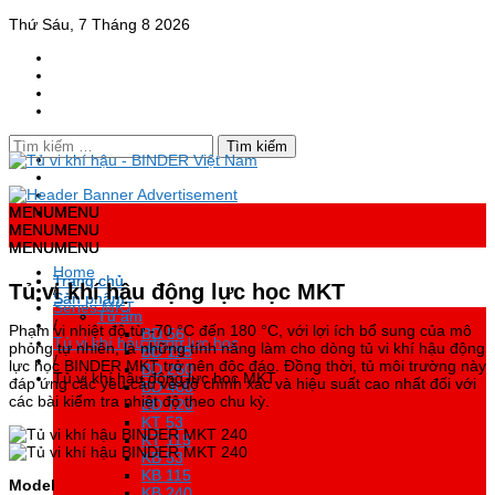
Thứ Sáu, 7 Tháng 8 2026
Tìm
kiếm
cho:
BINDER VIỆT NAM
Đại lý chính thức Binder tại Việt Nam – Tủ vi khí hậu, Tủ sấy, Tủ ấm
MENU
MENU
MENU
MENU
vi sinh, Tủ ấm CO2, Tủ lạnh đông sâu.
MENU
MENU
MENU
MENU
MENU
MENU
MENU
MENU
Home
Trang chủ
Trang chủ
Tủ vi khí hậu động lực học MKT
/
Sản phẩm
Sản phẩm
Series MKT
Tủ ấm
Tủ ấm
/
Phạm vi nhiệt độ từ -70 °C đến 180 °C, với lợi ích bổ sung của mô
BD 56
BD 56
Tủ vi khí hậu động lực học
phỏng tự nhiên, là những tính năng làm cho dòng tủ vi khí hậu động
BD 115
BD 115
/
lực học BINDER MKT trở nên độc đáo. Đồng thời, tủ môi trường này
BD 260
BD 260
Tủ vi khí hậu động lực học MKT
đáp ứng các yêu cầu về độ chính xác và hiệu suất cao nhất đối với
BD 400
BD 400
các bài kiểm tra nhiệt độ theo chu kỳ.
BD 720
BD 720
KT 53
KT 53
KT 115
KT 115
KB 53
KB 53
KB 115
KB 115
Model
KB 240
KB 240