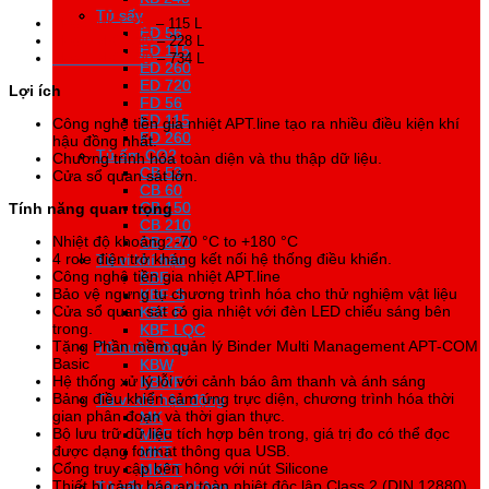
Tủ sấy
Tủ sấy
Model MKT 115
– 115 L
ED 56
ED 56
Model MKT 240
– 228 L
ED 115
ED 115
Model MKT 720
– 734 L
ED 260
ED 260
ED 720
ED 720
Lợi ích
FD 56
FD 56
FD 115
FD 115
Công nghệ tiền gia nhiệt APT.line tạo ra nhiều điều kiện khí
FD 260
FD 260
hậu đồng nhất.
Tủ ấm CO2
Tủ ấm CO2
Chương trình hóa toàn diện và thu thập dữ liệu.
CB 53
CB 53
Cửa sổ quan sát lớn.
CB 60
CB 60
CB 150
CB 150
Tính năng quan trọng
CB 210
CB 210
Nhiệt độ khoảng: -70 °C to +180 °C
CB 220
CB 220
4 role điện trở kháng kết nối hệ thống điều khiển.
Tủ vi khí hậu
Tủ vi khí hậu
Công nghệ tiền gia nhiệt APT.line
KBF
KBF
Bảo vệ ngưng tụ chương trình hóa cho thử nghiệm vật liệu
KBF-S
KBF-S
Cửa sổ quan sát có gia nhiệt với đèn LED chiếu sáng bên
KBF P
KBF P
trong.
KBF LQC
KBF LQC
Tặng Phần mềm quản lý Binder Multi Management APT-COM
Tủ nuôi trồng
Tủ nuôi trồng
Basic
KBW
KBW
Hệ thống xử lý lỗi với cảnh báo âm thanh và ánh sáng
KBWF
KBWF
Bảng điều khiển cảm ứng trực diện, chương trình hóa thời
Tủ vi khí hậu động
Tủ vi khí hậu động
gian phân đoạn và thời gian thực.
MK
MK
Bộ lưu trữ dữ liệu tích hợp bên trong, giá trị đo có thể đọc
MKF
MKF
được dạng format thông qua USB.
MKT
MKT
Cổng truy cập bên hông với nút Silicone
MKFT
MKFT
Thiết bị cảnh báo an toàn nhiệt độc lập Class 2 (DIN 12880)
Tủ sấy chân không
Tủ sấy chân không