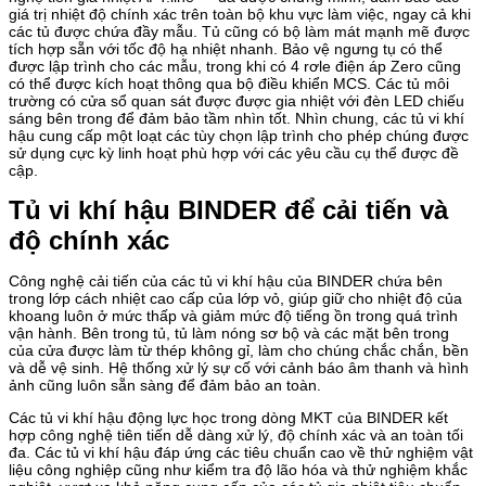
giá trị nhiệt độ chính xác trên toàn bộ khu vực làm việc, ngay cả khi
các tủ được chứa đầy mẫu. Tủ cũng có bộ làm mát mạnh mẽ được
tích hợp sẵn với tốc độ hạ nhiệt nhanh. Bảo vệ ngưng tụ có thể
được lập trình cho các mẫu, trong khi có 4 rơle điện áp Zero cũng
có thể được kích hoạt thông qua bộ điều khiển MCS. Các tủ môi
trường có cửa sổ quan sát được được gia nhiệt với đèn LED chiếu
sáng bên trong để đảm bảo tầm nhìn tốt. Nhìn chung, các tủ vi khí
hậu cung cấp một loạt các tùy chọn lập trình cho phép chúng được
sử dụng cực kỳ linh hoạt phù hợp với các yêu cầu cụ thể được đề
cập.
Tủ vi khí hậu BINDER để cải tiến và
độ chính xác
Công nghệ cải tiến của các tủ vi khí hậu của BINDER chứa bên
trong lớp cách nhiệt cao cấp của lớp vỏ, giúp giữ cho nhiệt độ của
khoang luôn ở mức thấp và giảm mức độ tiếng ồn trong quá trình
vận hành. Bên trong tủ, tủ làm nóng sơ bộ và các mặt bên trong
của cửa được làm từ thép không gỉ, làm cho chúng chắc chắn, bền
và dễ vệ sinh. Hệ thống xử lý sự cố với cảnh báo âm thanh và hình
ảnh cũng luôn sẵn sàng để đảm bảo an toàn.
Các tủ vi khí hậu động lực học trong dòng MKT của BINDER kết
hợp công nghệ tiên tiến dễ dàng xử lý, độ chính xác và an toàn tối
đa. Các tủ vi khí hậu đáp ứng các tiêu chuẩn cao về thử nghiệm vật
liệu công nghiệp cũng như kiểm tra độ lão hóa và thử nghiệm khắc