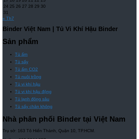
17
18
19
20
21
22
23
24
25
26
27
28
29
30
31
« Th7
Binder Việt Nam | Tủ Vi Khí Hậu Binder
Sản phẩm
Tủ ấm
Tủ sấy
Tủ ấm CO2
Tủ nuôi trồng
Tủ vi khí hậu
Tủ vi khí hậu động
Tủ lạnh đông sâu
Tủ sấy chân không
Nhà phân phối Binder tại Việt Nam
Trụ sở: 163 Tô Hiến Thành, Quận 10, TP.HCM.