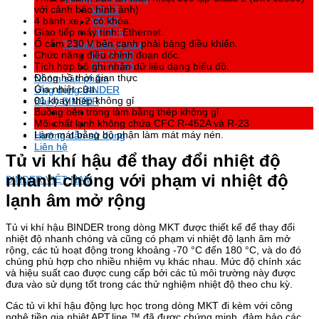
với cảnh báo hình ảnh)
VD 23
VD 23
4 bánh xe, 2 có khóa.
VD 53
VD 53
Giao tiếp máy tính: Ethernet.
VD 115
VD 115
Ổ cắm 230 V bên cạnh phải bảng điều khiển.
Tủ lạnh đông sâu
Tủ lạnh đông sâu
Chức năng điều chỉnh đoạn dốc.
UF V 500
UF V 500
Tích hợp bộ ghi nhận dữ liệu dạng biểu đồ.
UF V 700
UF V 700
Đồng hồ thời gian thực
Nhóm sản phẩm
Nhóm sản phẩm
Gia nhiệt cửa.
Ứng dụng BINDER
Ứng dụng BINDER
01 khay thép không gỉ
Đại lý BINDER
Đại lý BINDER
Buồng bên trong làm bằng thép không gỉ
Môi chất lạnh không chứa CFC R-452A và R-23
Làm mát bằng bộ phận làm mát máy nén.
Hướng dẫn sử dụng
Hướng dẫn sử dụng
Liên hệ
Liên hệ
Tủ vi khí hậu để thay đổi nhiệt độ
nhanh chóng với phạm vi nhiệt độ
BINDER VIỆT NAM
lạnh âm mở rộng
Tủ vi khí hậu BINDER trong dòng MKT được thiết kế để thay đổi
nhiệt độ nhanh chóng và cũng có phạm vi nhiệt độ lạnh âm mở
rộng, các tủ hoạt động trong khoảng -70 °C đến 180 °C, và do đó
chúng phù hợp cho nhiều nhiệm vụ khác nhau. Mức độ chính xác
và hiệu suất cao được cung cấp bởi các tủ môi trường này được
đưa vào sử dụng tốt trong các thử nghiệm nhiệt độ theo chu kỳ.
Các tủ vi khí hậu động lực học trong dòng MKT đi kèm với công
nghệ tiền gia nhiệt APT.line ™ đã được chứng minh, đảm bảo các