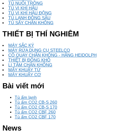
TỦ NUÔI TRỒNG
TỦ VI KHÍ HẬU
TỦ VI KHÍ HẬU ĐỘNG
TỦ LẠNH ĐÔNG SÂU
TỦ SẤY CHÂN KHÔNG
THIẾT BỊ THÍ NGHIÊM
MÁY SẮC KÝ
MÁY RỬA DỤNG CỤ STEELCO
CÔ QUAY CHÂN KHÔNG - HÃNG HEIDOLPH
THIẾT BỊ ĐÔNG KHÔ
LI TÂM CHÂN KHÔNG
MẤY KHUẤY TỪ
MÁY KHUẤY CƠ
Bài viết mới
Tủ ấm lạnh
Tủ ấm CO2 CB-S 260
Tủ ấm CO2 CB-S 170
Tủ ấm CO2 CBF 260
Tủ ấm CO2 CBF 170
News