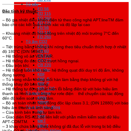
Tủ sấy
Tủ sấy
ED 56
ED 56
Đặc tính kỹ thuật:
ED 115
ED 115
ED 260
ED 260
– Bộ gia nhiệt điều khiển điện tử theo công nghệ APT.lineTM đảm
ED 720
ED 720
bảo cho các kết quả chính xác và độ lặp lại cao
FD 56
FD 56
FD 115
FD 115
– Khoảng nhiệt độ hoạt động trên nhiệt độ môi trường 7°C đến
FD 260
FD 260
60°C.
Tủ ấm CO2
Tủ ấm CO2
CB 53
CB 53
– Tiệt trùng bằng không khí nóng theo tiêu chuẩn thích hợp ở nhiệt
CB 60
CB 60
độ 180°C (DIN 58947).
CB 150
CB 150
– Hệ thống vỏ áo VENTAIR.
CB 210
CB 210
– Hệ thống đo đạc CO2 trượt hồng ngoại.
CB 220
CB 220
– Đầu trộn khí.
Tủ vi khí hậu
Tủ vi khí hậu
– Hệ thống luôn khô ráo – hệ thống quạt đôi duy trì độ ẩm, không
KBF
KBF
đọng sương.
KBF-S
KBF-S
– Tủ trong nhẵn không mối hàn làm bằng thép không gỉ với hệ
KBF P
KBF P
thống khay đở bên trong.
KBF LQC
KBF LQC
– Hệ thống tự động phát hiện lỗi bằng điện tử với báo hiệu âm
Tủ nuôi trồng
Tủ nuôi trồng
thanh và hình ảnh, cũng như rơle điện thế chuyển các tác động
KBW
KBW
đến độ kiểm soát trung tâm.
KBWF
KBWF
– Bộ an toàn nhiệt hoạt động độc lập class 3.1; (DIN 12880) với báo
Tủ vi khí hậu động
Tủ vi khí hậu động
hiệu âm thanh và ánh sáng.
MK
MK
– Cửa kính bên trong tự làm kín.
MKF
MKF
– Giao diện RS 422 để liên kết với phần mềm kiểm soát dữ liệu
MKT
MKT
APT-COMTM.
MKFT
MKFT
– 3 khay chứa bằng thép không gỉ đã đục lỗ với trong bị bộ điều
Tủ sấy chân không
Tủ sấy chân không