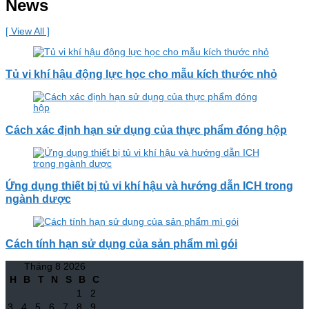
News
[ View All ]
Tủ vi khí hậu động lực học cho mẫu kích thước nhỏ
Cách xác định hạn sử dụng của thực phẩm đóng hộp
Ứng dụng thiết bị tủ vi khí hậu và hướng dẫn ICH trong
ngành dược
Cách tính hạn sử dụng của sản phẩm mì gói
Tháng 8 2026
H
B
T
N
S
B
C
1
2
3
4
5
6
7
8
9