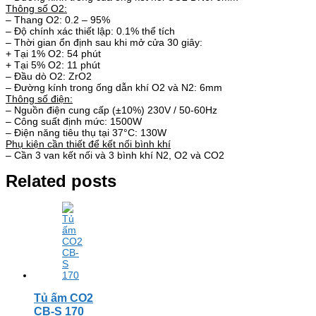
Thông số O2:
– Thang O2: 0.2 – 95%
– Độ chính xác thiết lập: 0.1% thể tích
– Thời gian ổn định sau khi mở cửa 30 giây:
+ Tại 1% O2: 54 phút
+ Tại 5% O2: 11 phút
– Đầu dò O2: ZrO2
– Đường kính trong ống dẫn khí O2 và N2: 6mm
Thông số điện:
– Nguồn điện cung cấp (±10%) 230V / 50-60Hz
– Công suất định mức: 1500W
– Điện năng tiêu thụ tại 37°C: 130W
Phụ kiện cần thiết để kết nối bình khí
– Cần 3 van kết nối và 3 bình khí N2, O2 và CO2
Related posts
Tủ ấm CO2
CB-S 170