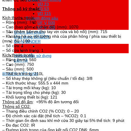
khiển O2 tiêu chuẩn.
VD 23
VD 23
Thông số kỹ thuật:
VD 53
VD 53
VD 115
VD 115
Kích thước ngoài:
Tủ lạnh đông sâu
Tủ lạnh đông sâu
– Rộng (mm): 740
UF V 500
UF V 500
– Cao (bao gồm cả chân đế) (mm): 1070
UF V 700
UF V 700
– Sâu (thêm 54mm cho tay vịn cửa và bộ nối) (mm): 715
Nhóm sản phẩm
Nhóm sản phẩm
– Khoảng hở so với tường nhà của phân hông / phía sau thiết bị
Ứng dụng BINDER
Ứng dụng BINDER
(mm): 50 / 100
Đại lý BINDER
Đại lý BINDER
– Số cửa: 1
– Số cửa kính trong: 1
Kích thước trong:
Hướng dẫn sử dụng
Hướng dẫn sử dụng
– Rộng (mm): 560
Liên hệ
Liên hệ
– Cao (mm): 750
– Sâu (mm): 500
BINDER VIỆT NAM
– Thể tích trong: 210L
– Số khay thép không gỉ (tiêu chuẩn / tối đa): 3/8
– Kích thước khay: 555.5 x 444 mm
– Tải trọng mổi khay (kg): 10
– Tải trọng tổng cho phép (kg): 30
– Khối lượng thiết bị (kg): 121
Thông số độ ẩm
: <95% độ ẩm tương đối
Thông số CO2:
– Thang điều chỉnh CO2 (% CO2): 0 – 20
– Độ chính xác cài đặt (thể tích – %CO2): 0.1
– Thời gian ổn định sau khỉ mở cửa 30 giây tại 5% thể tích: 9 phút
– Đo đạc CO2: IR
– Đường kính trong của ống kết nối CO2 DN6: 6mm