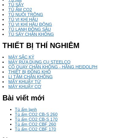
TỦ SẤY
TỦ ẤM CO2
TỦ NUÔI TRỒNG
TỦ VI KHÍ HẬU
TỦ VI KHÍ HẬU ĐỘNG
TỦ LẠNH ĐÔNG SÂU
TỦ SẤY CHÂN KHÔNG
THIẾT BỊ THÍ NGHIÊM
MÁY SẮC KÝ
MÁY RỬA DỤNG CỤ STEELCO
CÔ QUAY CHÂN KHÔNG - HÃNG HEIDOLPH
THIẾT BỊ ĐÔNG KHÔ
LI TÂM CHÂN KHÔNG
MẤY KHUẤY TỪ
MÁY KHUẤY CƠ
Bài viết mới
Tủ ấm lạnh
Tủ ấm CO2 CB-S 260
Tủ ấm CO2 CB-S 170
Tủ ấm CO2 CBF 260
Tủ ấm CO2 CBF 170