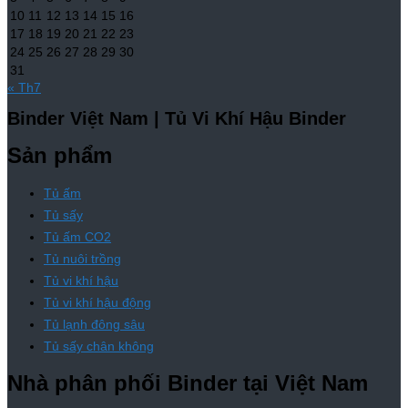
10
11
12
13
14
15
16
17
18
19
20
21
22
23
24
25
26
27
28
29
30
31
« Th7
Binder Việt Nam | Tủ Vi Khí Hậu Binder
Sản phẩm
Tủ ấm
Tủ sấy
Tủ ấm CO2
Tủ nuôi trồng
Tủ vi khí hậu
Tủ vi khí hậu động
Tủ lạnh đông sâu
Tủ sấy chân không
Nhà phân phối Binder tại Việt Nam