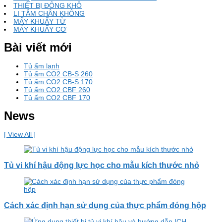
THIẾT BỊ ĐÔNG KHÔ
LI TÂM CHÂN KHÔNG
MẤY KHUẤY TỪ
MÁY KHUẤY CƠ
Bài viết mới
Tủ ấm lạnh
Tủ ấm CO2 CB-S 260
Tủ ấm CO2 CB-S 170
Tủ ấm CO2 CBF 260
Tủ ấm CO2 CBF 170
News
[ View All ]
Tủ vi khí hậu động lực học cho mẫu kích thước nhỏ
Cách xác định hạn sử dụng của thực phẩm đóng hộp