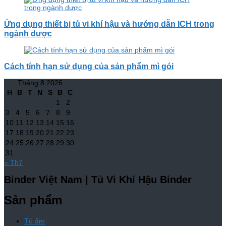
Ứng dụng thiết bị tủ vi khí hậu và hướng dẫn ICH trong
ngành dược
Cách tính hạn sử dụng của sản phẩm mì gói
Tháng 8 2026
H
B
T
N
S
B
C
1
2
3
4
5
6
7
8
9
10
11
12
13
14
15
16
17
18
19
20
21
22
23
24
25
26
27
28
29
30
31
« Th7
Binder Việt Nam | Tủ Vi Khí Hậu Binder
Sản phẩm
Tủ ấm