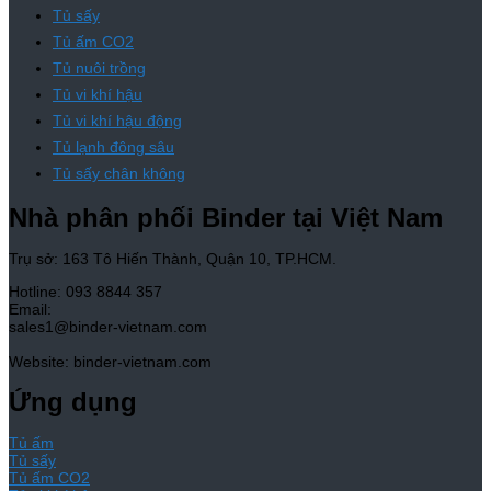
Tủ sấy
Tủ ấm CO2
Tủ nuôi trồng
Tủ vi khí hậu
Tủ vi khí hậu động
Tủ lạnh đông sâu
Tủ sấy chân không
Nhà phân phối Binder tại Việt Nam
Trụ sở: 163 Tô Hiến Thành, Quận 10, TP.HCM.
Hotline: 093 8844 357
Email:
sales1@binder-vietnam.com
Website: binder-vietnam.com
Ứng dụng
Tủ ấm
Tủ sấy
Tủ ấm CO2