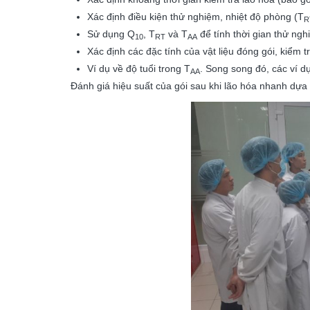
Xác định điều kiện thử nghiệm, nhiệt độ phòng (T
R
Sử dụng Q
, T
và T
để tính thời gian thử ngh
10
RT
AA
Xác định các đặc tính của vật liệu đóng gói, kiểm t
Ví dụ về độ tuổi trong T
. Song song đó, các ví dụ
AA
Đánh giá hiệu suất của gói sau khi lão hóa nhanh dựa