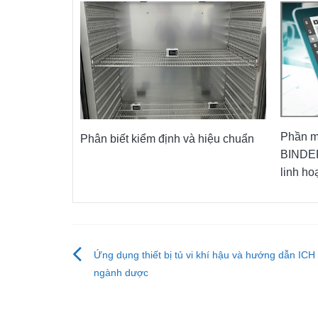
Phần m
Phân biết kiểm định và hiệu chuẩn
BINDER
linh ho
Điều
Ứng dụng thiết bị tủ vi khí hậu và hướng dẫn ICH
ngành dược
hướng
bài