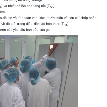
) và nhiệt độ lão hóa tăng tốc (T
).
T
AA
iệm.
ra độ kín và tính toàn vẹn, kích thước mẫu và tiêu chí chấp nhận.
 về độ tuổi trong điều kiện lão hóa thực (T
).
RT
 trên các yêu cầu ban đầu của gói