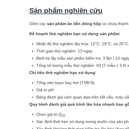
Sản phẩm nghiên cứu
Gồm các
sản phẩm ăn liền đóng hộp
có chứa thành p
Kế hoạch thử nghiệm hạn sử dụng sản phẩm:
Nhiệt độ thử nghiệm lão hóa: 12°C, 18°C, và 25°C
Thời gian thử nghiệm: 13 ngày.
Định kỳ lấy mẫu sản phẩm kiểm tra: 3 lần / 13 ngày
Tổng số lượng mẫu thử nghiệm: 63 (7 mẫu x 3 lô x 
Chỉ tiêu thử nghiệm hạn sử dụng:
Tổng nitơ bazo bay hơi (TVB-N)
Giá trị pH
Bảng đánh giá cảm quan dựa trên kết cấu, màu s
Quy trình đánh giá quá trình lão hóa nhanh bao g
Chọn giá trị Q
10
Xác định thời
hạn sử dụng
mong muốn của sản phẩm
Xác định khoảng thời gian kiểm tra lão hóa (bao g