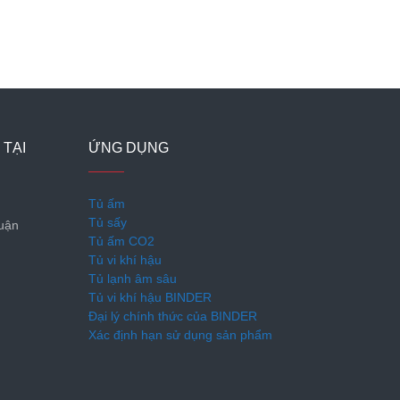
 TẠI
ỨNG DỤNG
Tủ ấm
Tủ sấy
Quận
Tủ ấm CO2
Tủ vi khí hậu
Tủ lạnh âm sâu
Tủ vi khí hậu BINDER
Đại lý chính thức của BINDER
Xác định hạn sử dụng sản phẩm