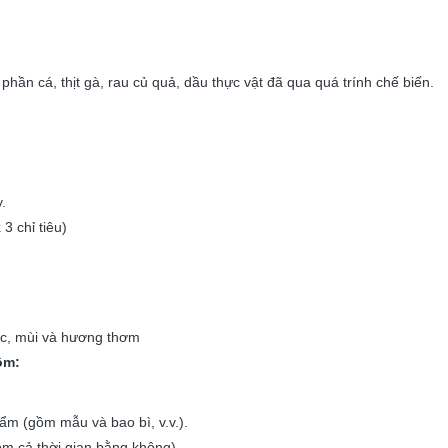
hần cá, thịt gà, rau củ quả, dầu thực vật đã qua quá trính chế biến.
.
.
3 chỉ tiêu)
ắc, mùi và hương thơm
ồm:
 (gồm mẫu và bao bì, v.v.).
ồm cả thời gian bằng không).