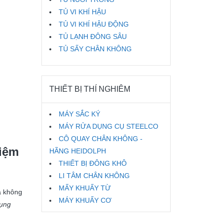
TỦ VI KHÍ HẬU
TỦ VI KHÍ HẬU ĐỘNG
TỦ LẠNH ĐÔNG SÂU
TỦ SẤY CHÂN KHÔNG
THIẾT BỊ THÍ NGHIÊM
MÁY SẮC KÝ
MÁY RỬA DỤNG CỤ STEELCO
CÔ QUAY CHÂN KHÔNG -
iệm
HÃNG HEIDOLPH
THIẾT BỊ ĐÔNG KHÔ
LI TÂM CHÂN KHÔNG
MẤY KHUẤY TỪ
a không
MÁY KHUẤY CƠ
dụng