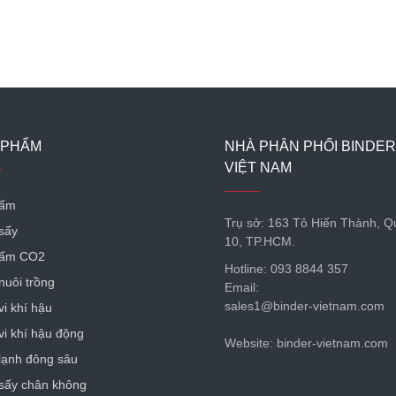
 PHẨM
NHÀ PHÂN PHỐI BINDER
VIỆT NAM
 ấm
Trụ sở: 163 Tô Hiến Thành, 
sấy
10, TP.HCM.
 ấm CO2
Hotline: 093 8844 357
nuôi trồng
Email:
sales1@binder-vietnam.com
vi khí hậu
vi khí hậu động
Website: binder-vietnam.com
lạnh đông sâu
sấy chân không