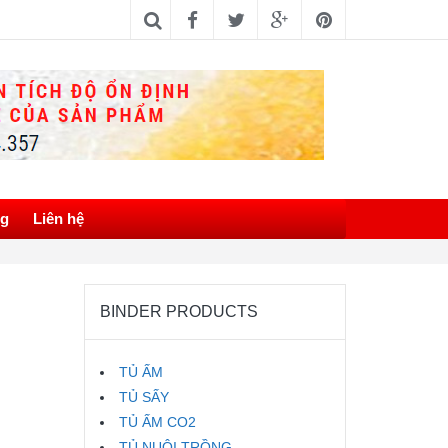
ng
Liên hệ
BINDER PRODUCTS
TỦ ẤM
TỦ SẤY
TỦ ẤM CO2
TỦ NUÔI TRỒNG