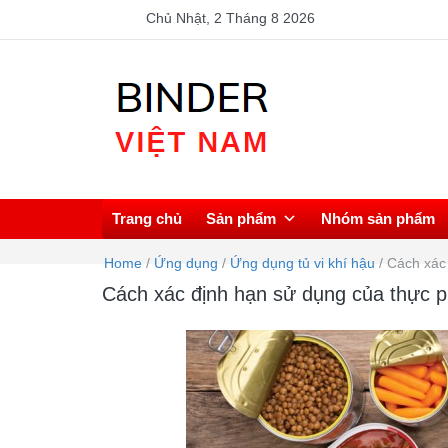
Chủ Nhật, 2 Tháng 8 2026
BINDER VIỆT NAM
Đại lý chính thức Binder tại Việt Nam – Tủ vi khí hậu, 
sấy, Tủ ấm vi sinh, Tủ ấm CO2, Tủ lạnh đông sâu.
Trang chủ
Sản phẩm
Nhóm sản phẩm
Home
/
Ứng dụng
/
Ứng dụng tủ vi khí hậu
/
Cách xác
Cách xác định hạn sử dụng của thực 