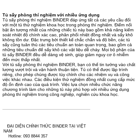
Tủ sấy phòng thí nghiệm với nhiều ứng dụng
Tủ sấy phòng thí nghiệm BINDER đáp ứng tất cả các yêu cầu đối
với một tủ thử nghiệm khoa học trong phòng thí nghiệm. Điểm nổi
bật ấn tượng nhất của những chiếc tủ này bao gồm khả năng kiểm
soát nhiệt độ chính xác cao, phân phối nhiệt đồng nhất và sấy khô
không tồn dư. Đặc trưng bởi thiết kế chắc chắn và độ bền, các tủ
sấy cũng tuân thủ các tiêu chuẩn an toàn quan trọng, bao gồm cả
những tiêu chuẩn để sấy khô các vật liệu dễ cháy. Mọi bộ phận của
tủ sấy BINDER đều dễ dàng vệ sinh, giúp giảm nguy cơ ô nhiễm
đến mức thấp nhất.
Với tủ sấy phòng thí nghiệm BINDER, bạn có thể tin tưởng vào chất
lượng vượt trội và vận hành thuận tiện. Tủ có thể được lập trình
riêng, cho phép chúng được tùy chỉnh cho các nhiệm vụ và công
việc khác nhau. Các điều kiện thử nghiệm đồng nhất cung cấp mức
độ ổn định cao của quá trình. Việc lựa chọn nhiều chức năng
chương trình làm cho những tủ này phù hợp với nhiều ứng dụng
phòng thí nghiệm trong công nghiệp, nghiên cứu khoa học.
ĐẠI DIỆN CHÍNH THỨC BINDER TẠI VIỆT
NAM
Hotline: 093 8844 357