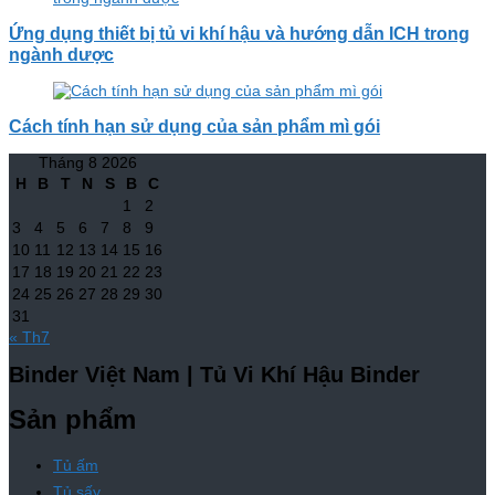
Ứng dụng thiết bị tủ vi khí hậu và hướng dẫn ICH trong
ngành dược
Cách tính hạn sử dụng của sản phẩm mì gói
Tháng 8 2026
H
B
T
N
S
B
C
1
2
3
4
5
6
7
8
9
10
11
12
13
14
15
16
17
18
19
20
21
22
23
24
25
26
27
28
29
30
31
« Th7
Binder Việt Nam | Tủ Vi Khí Hậu Binder
Sản phẩm
Tủ ấm
Tủ sấy