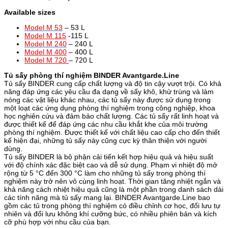
Available sizes
Model M 53
– 53 L
Model M 115
-115 L
Model M 240
– 240 L
Model M 400
– 400 L
Model M 720
– 720 L
Tủ sấy phòng thí nghiệm BINDER Avantgarde.Line
Tủ sấy BINDER cung cấp chất lượng và độ tin cậy vượt trội. Có khả
năng đáp ứng các yêu cầu đa dạng về sấy khô, khử trùng và làm
nóng các vật liệu khác nhau, các tủ sấy này được sử dụng trong
một loạt các ứng dụng phòng thí nghiệm trong công nghiệp, khoa
học nghiên cứu và đảm bảo chất lượng. Các tủ sấy rất linh hoạt và
được thiết kế để đáp ứng các nhu cầu khắt khe của môi trường
phòng thí nghiệm. Được thiết kế với chất liệu cao cấp cho đến thiết
kế hiện đại, những tủ sấy này cũng cực kỳ thân thiện với người
dùng.
Tủ sấy BINDER là bộ phận cải tiến kết hợp hiệu quả và hiệu suất
với độ chính xác đặc biệt cao và dễ sử dụng. Phạm vi nhiệt độ mở
rộng từ 5 °C đến 300 °C làm cho những tủ sấy trong phòng thí
nghiệm này trở nên vô cùng linh hoạt. Thời gian tăng nhiệt ngắn và
khả năng cách nhiệt hiệu quả cũng là một phần trong danh sách dài
các tính năng mà tủ sấy mang lại. BINDER Avantgarde.Line bao
gồm các tủ trong phòng thí nghiệm có điều chỉnh cơ học, đối lưu tự
nhiên và đối lưu không khí cưỡng bức, có nhiều phiên bản và kích
cỡ phù hợp với nhu cầu của bạn.