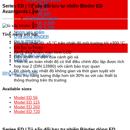
VD 23
VD 23
Series ED |
Tủ sấy đối lưu tự nhiên Binder
ED
VD 53
VD 53
Avantgarde.Line
VD 115
VD 115
Tủ lạnh đông sâu
Tủ lạnh đông sâu
UF V 500
UF V 500
UF V 700
UF V 700
Nhóm sản phẩm
Nhóm sản phẩm
Tính năng nổi bật
Ứng dụng BINDER
Ứng dụng BINDER
Đại lý BINDER
Đại lý BINDER
Khoảng nhiệt độ: +5 °C trên nhiệt độ môi trường tới +300 °C
Đối lưu tự nhiên
Bảng điều khiển màn hình LCD
Hướng dẫn sử dụng
Hướng dẫn sử dụng
Điều khiển cơ điện của cánh gió xả
Liên hệ
Liên hệ
Thiết bị an toàn nhiệt độ có thể điều chỉnh độc lập được tích
hợp loại 2 (DIN 12880) với cảnh báo trực quan
Độ chính xác nhiệt độ không gian và thời gian tuyệt vời
BINDER VIỆT NAM
Tiêu thụ năng lượng thấp hơn tới 30% so với các thiết bị
thông thường trên thị trường
Available sizes
Model ED 56
Model ED 115
Model ED 260
Model ED 720
Series ED |
Tủ sấy đối lưu tự nhiên Binder dòng ED