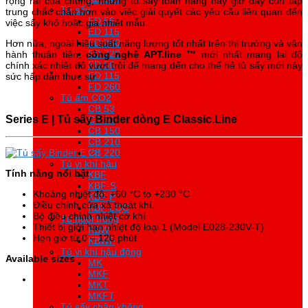
rộng rãi của chúng, những tủ sấy toàn năng này giờ đây còn tập
Tủ sấy
Tủ sấy
trung chắc chắn hơn vào việc giải quyết các yêu cầu liên quan đến
ED 56
ED 56
việc sấy khô hoặc gia nhiệt mẫu.
ED 115
ED 115
ED 260
ED 260
Hơn nữa, ngoài hiệu suất năng lượng tốt nhất trên thị trường và vận
ED 720
ED 720
hành thuận tiện,
công nghệ APT.line ™
mới nhất mang lại độ
FD 56
FD 56
chính xác nhiệt độ vượt trội để mang đến cho thế hệ tủ sấy mới này
FD 115
FD 115
sức hấp dẫn thực sự.
FD 260
FD 260
Tủ ấm CO2
Tủ ấm CO2
CB 53
CB 53
Series E |
Tủ sấy Binder dòng E Classic.Line
CB 60
CB 60
CB 150
CB 150
CB 210
CB 210
CB 220
CB 220
Tủ vi khí hậu
Tủ vi khí hậu
Tính năng nổi bật
KBF
KBF
KBF-S
KBF-S
Khoảng nhiệt độ: +60 °C to +230 °C
KBF P
KBF P
Điều chỉnh cửa xả thoát khí.
KBF LQC
KBF LQC
Bộ điều chỉnh nhiệt cơ khí
Tủ nuôi trồng
Tủ nuôi trồng
Thiết bị giới hạn nhiệt độ loại 1 (Model E028-230V-T)
KBW
KBW
Hẹn giờ từ 0 – 120 phút
KBWF
KBWF
Tủ vi khí hậu động
Tủ vi khí hậu động
Available sizes
MK
MK
MKF
MKF
Model E 28
MKT
MKT
MKFT
MKFT
Tủ sấy chân không
Tủ sấy chân không