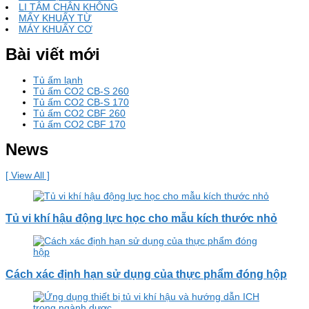
LI TÂM CHÂN KHÔNG
MẤY KHUẤY TỪ
MÁY KHUẤY CƠ
Bài viết mới
Tủ ấm lạnh
Tủ ấm CO2 CB-S 260
Tủ ấm CO2 CB-S 170
Tủ ấm CO2 CBF 260
Tủ ấm CO2 CBF 170
News
[ View All ]
Tủ vi khí hậu động lực học cho mẫu kích thước nhỏ
Cách xác định hạn sử dụng của thực phẩm đóng hộp