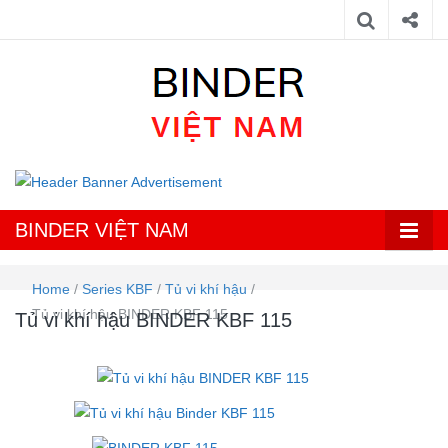
Đại lý chính thức Binder tại Việt Nam – Tủ vi khí hậu, Tủ sấy, Tủ ấm
BINDER
vi sinh, Tủ ấm CO2, Tủ lạnh đông sâu.
VIỆT NAM
BINDER VIỆT NAM
Home
/
Series KBF
/
Tủ vi khí hậu
/
Tủ vi khí hậu BINDER KBF 115
Tủ vi khí hậu BINDER KBF 115