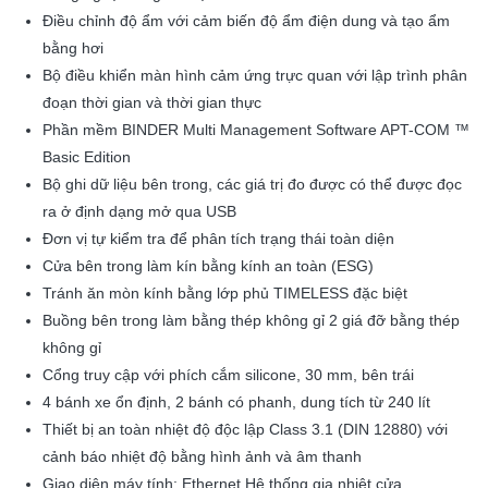
Điều chỉnh độ ẩm với cảm biến độ ẩm điện dung và tạo ẩm
bằng hơi
Bộ điều khiển màn hình cảm ứng trực quan với lập trình phân
đoạn thời gian và thời gian thực
Phần mềm BINDER Multi Management Software APT-COM
™
Basic Edition
Bộ ghi dữ liệu bên trong, các giá trị đo được có thể được đọc
ra ở định dạng mở qua USB
Đơn vị tự kiểm tra để phân tích trạng thái toàn diện
Cửa bên trong làm kín bằng kính an toàn (ESG)
Tránh ăn mòn kính bằng lớp phủ TIMELESS đặc biệt
Buồng bên trong làm bằng thép không gỉ 2 giá đỡ bằng thép
không gỉ
Cổng truy cập với phích cắm silicone, 30 mm, bên trái
4 bánh xe ổn định, 2 bánh có phanh, dung tích từ 240 lít
Thiết bị an toàn nhiệt độ độc lập Class 3.1 (DIN 12880) với
cảnh báo nhiệt độ bằng hình ảnh và âm thanh
Giao diện máy tính: Ethernet Hệ thống gia nhiệt cửa