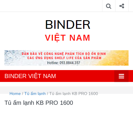
Đại lý chính thức Binder tại Việt Nam – Tủ vi khí hậu, Tủ sấy, Tủ ấm
BINDER
vi sinh, Tủ ấm CO2, Tủ lạnh đông sâu.
VIỆT NAM
BINDER VIỆT NAM
Home
/
Tủ ấm lạnh
/
Tủ ấm lạnh KB PRO 1600
Tủ ấm lạnh KB PRO 1600