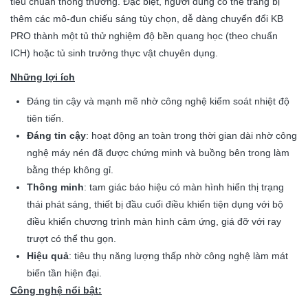
tiêu chuẩn thông thường. Đặc biệt, người dùng có thể trang bị
thêm các mô-đun chiếu sáng tùy chọn, dễ dàng chuyển đổi KB
PRO thành một tủ thử nghiệm độ bền quang học (theo chuẩn
ICH) hoặc tủ sinh trưởng thực vật chuyên dụng.
Những lợi ích
Đáng tin cậy và mạnh mẽ nhờ công nghệ kiểm soát nhiệt độ
tiên tiến.
Đáng tin cậy
: hoạt động an toàn trong thời gian dài nhờ công
nghệ máy nén đã được chứng minh và buồng bên trong làm
bằng thép không gỉ.
Thông minh
: tam giác báo hiệu có màn hình hiển thị trạng
thái phát sáng, thiết bị đầu cuối điều khiển tiện dụng với bộ
điều khiển chương trình màn hình cảm ứng, giá đỡ với ray
trượt có thể thu gọn.
Hiệu quả
: tiêu thụ năng lượng thấp nhờ công nghệ làm mát
biến tần hiện đại.
Công nghệ nổi bật: