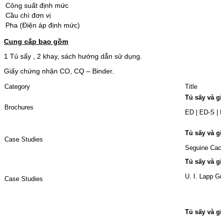
Công suất định mức
Cầu chì đơn vị
Pha (Điện áp định mức)
Cung cấp bao gồm
1 Tủ sấy , 2 khay, sách hướng dẫn sử dụng.
Giấy chứng nhận CO, CQ – Binder.
Category
Title
Tủ sấy và g
Brochures
ED | ED-S |
Tủ sấy và g
Case Studies
Seguine Cac
Tủ sấy và g
U. I. Lapp 
Case Studies
Tủ sấy và g