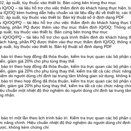
2, áp suất, tùy thuộc vào thiết bị. Bản cứng bên trong thư mục
ệu IQ/OQ – tài liệu hỗ trợ cho việc thẩm định do khách hàng thực hiện,
ra IQ/OQ kèm hướng dẫn hiệu chuẩn và tài liệu đầy đủ về thiết bị; các t
2, áp suất, tùy thuộc vào thiết bị. Bản kỹ thuật số ở định dạng PDF
ệu IQ/OQ/PQ – tài liệu hỗ trợ cho việc thẩm định do khách hàng thực 
 hàng, phần PQ được thêm vào thư mục thẩm định IQ/OQ; Thông số
p suất, tùy thuộc vào thiết bị. Bản cứng bên trong thư mục
ệu IQ/OQ/PQ – tài liệu hỗ trợ cho quá trình thẩm định do khách hàng 
ách hàng, phần PQ được thêm vào thư mục thẩm định IQ/OQ; thông số
p suất, tùy thuộc vào thiết bị. Bản kỹ thuật số định dạng PDF
 bảo trì theo hợp đồng đã thỏa thuận, kiểm tra trực quan các bộ phận c
iển, giảm giá 20% cho phụ tùng thay thế.
 bảo trì theo hợp đồng đã thỏa thuận, kiểm tra trực quan các bộ phận c
iển, giảm giá 20% cho phụ tùng thay thế, kiểm tra tất cả các chức năn
iệm do người dùng chỉ định tại trung tâm không gian sử dụng, không 
 bảo trì theo hợp đồng đã thỏa thuận, kiểm tra trực quan các bộ phận c
iển, giảm giá 20% phụ tùng thay thế, kiểm tra tất cả các chức năng ch
ệu chuẩn một nhiệt độ thử nghiệm do người dùng chỉ định tại trung t
ng nhận.
 bảo trì một lần theo lịch trình bảo trì. Kiểm tra trực quan các bộ phận 
c năng chính. Hiệu chuẩn nhiệt độ thử nghiệm do người dùng chỉ định 
ược, không kèm chứng chỉ