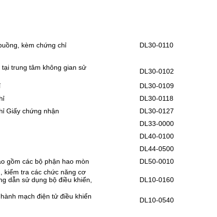
 buồng, kèm chứng chỉ
DL30-0110
tại trung tâm không gian sử
DL30-0102
ỉ
DL30-0109
hỉ
DL30-0118
chỉ Giấy chứng nhận
DL30-0127
DL33-0000
DL40-0100
DL44-0500
bao gồm các bộ phận hao mòn
DL50-0010
t), kiểm tra các chức năng cơ
ng dẫn sử dụng bộ điều khiển,
DL10-0160
 hành mạch điện tử điều khiển
DL10-0540