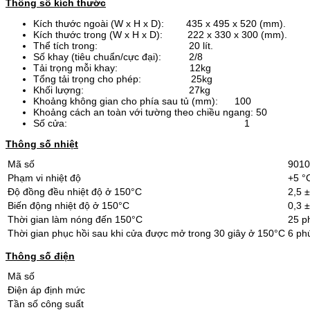
Thông số kích thước
Kích thước ngoài (W x H x D): 435 x 495 x 520 (mm).
Kích thước trong (W x H x D): 222 x 330 x 300 (mm).
Thể tích trong: 20 lít.
Số khay (tiêu chuẩn/cực đại): 2/8
Tải trọng mỗi khay: 12kg
Tổng tải trọng cho phép: 25kg
Khối lượng: 27kg
Khoảng không gian cho phía sau tủ (mm): 100
Khoảng cách an toàn với tường theo chiều ngang: 50
Số cửa: 1
Thông số nhiệt
Mã số
9010
Phạm vi nhiệt độ
+5 °
Độ đồng đều nhiệt độ ở 150°C
2,5 
Biến động nhiệt độ ở 150°C
0,3 
Thời gian làm nóng đến 150°C
25 p
Thời gian phục hồi sau khi cửa được mở trong 30 giây ở 150°C
6 ph
Thông số điện
Mã số
Điện áp định mức
Tần số công suất