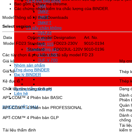
Tủ vi khí hậu động
Tủ vi khí hậu động
Bao gồm 2 khay mạ chrome.
MK
MK
Các chứng nhận kiểm tra chấc lượng của BINDER.
MKF
MKF
MKT
MKT
Model
Thông số kỹ thuật
Downloads
MKFT
MKFT
Select version
Tủ sấy chân không
Tủ sấy chân không
VD 23
VD 23
Data
Option model
Designation
Art. No.
VD 53
VD 53
Model FD23
Standard
FD023-230V
9010-0194
VD 115
VD 115
Tủ lạnh đông sâu
Tủ lạnh đông sâu
Standard
FD023UL-120V
9010-0196
UF V 500
UF V 500
Các tùy chọn & phụ kiện cho tủ sấy model FD 23
UF V 700
UF V 700
Giá kệ
Mạ cr
Nhóm sản phẩm
Nhóm sản phẩm
Ứng dụng BINDER
Ứng dụng BINDER
Giá kệ
Thép k
Đại lý BINDER
Đại lý BINDER
Kệ đục lỗ
Thép k
Chất tẩy rửa trung tính pH
Hướng dẫn sử dụng
Hướng dẫn sử dụng
Dạng đ
Liên hệ
Liên hệ
Dành c
APT-COM™ 4 Phiên bản BASIC
Phiên 
Quản l
BINDER VIỆT NAM
APT-COM™ 4 Phiên bản PROFESSIONAL
nối mạ
Dành c
APT-COM™ 4 Phiên bản GLP
chống 
Tài li
Tài liệu thẩm định
kiểm t