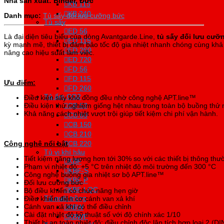
Nhà sản xuất: Binder, Đức
KB 115
KB 115
KB 240
KB 240
Danh mục:
Tủ sấy đối lưu cưỡng bức
Tủ sấy
Tủ sấy
ED 56
ED 56
Là đại diện tiêu biểu của dòng Avantgarde.Line,
tủ sấy đối lưu cư
ED 115
ED 115
kỳ mạnh mẽ, thiết bị đảm bảo tốc độ gia nhiệt nhanh chóng cùng khả 
ED 260
ED 260
nâng cao hiệu suất làm việc.
ED 720
ED 720
FD 56
FD 56
FD 115
FD 115
Ưu điểm:
FD 260
FD 260
Tủ ấm CO2
Tủ ấm CO2
Điều kiện sấy khô đồng đều nhờ công nghệ APT.line™
Điều kiện thử nghiệm giống hệt nhau trong toàn bộ buồng thử
CB 53
CB 53
Khả năng cách nhiệt vượt trội giúp tiết kiệm chi phí vận hành.
CB 60
CB 60
CB 150
CB 150
CB 210
CB 210
Công nghệ nổi bật
CB 220
CB 220
Tủ vi khí hậu
Tủ vi khí hậu
Tiết kiệm năng lượng hơn tới 30% so với các thiết bị thông thườ
KBF
KBF
Phạm vi nhiệt độ:
+5 °C trên nhiệt độ môi trường đến 300 °C
KBF-S
KBF-S
Công nghệ buồng gia nhiệt sơ bộ APT.line™
KBF P
KBF P
Đối lưu cưỡng bức
KBF LQC
KBF LQC
Bộ điều khiển có chức năng hẹn giờ
Tủ nuôi trồng
Tủ nuôi trồng
Điều khiển điện cơ cánh van xả khí
Cánh van xả khí có thể điều chỉnh
KBW
KBW
Cài đặt nhiệt độ kỹ thuật số với độ chính xác 1/10
KBWF
KBWF
Thiết bị an toàn nhiệt độ: điều chỉnh độc lập tích hợp loại 2 