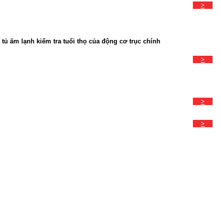
>
à tủ ấm lạnh kiểm tra tuổi thọ của động cơ trục chính
>
>
>