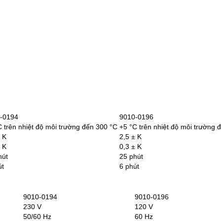
-0194
9010-0196
C trên nhiệt độ môi trường đến 300 °C
+5 °C trên nhiệt độ môi trường 
± K
2,5 ± K
± K
0,3 ± K
hút
25 phút
út
6 phút
9010-0194
9010-0196
230 V
120 V
50/60 Hz
60 Hz