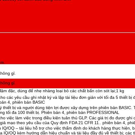
om.
hông gỉ.
hông gỉ.
ậm đặc, dùng để nhẹ nhàng loại bỏ các chất bẩn còn sót lại;1 kg
ho các yêu cầu ghi nhật ký và lập tài liệu đơn giản với tối đa 5 thiết bị
bản 4, phiên bản BASIC
ý thiết bị và người dùng tiện lợi được xây dựng trên phiên bản BASIC. 
ng tối đa 100 thiết bị. Phiên bản 4, phiên bản PROFESSIONAL
ho việc làm việc trong điều kiện tuân thủ GLP. Các giá trị đo được ghi 
giả mạo theo yêu cầu của Quy định FDA 21 CFR 11.. phiên bản 4, ph
ệu IQ/OQ – tài liệu hỗ trợ cho việc thẩm định do khách hàng thực hiện,
ra IQ/OQ kèm hướng dẫn hiệu chuẩn và tài liệu đầy đủ về thiết bị; các t