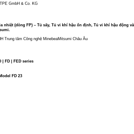
TPE GmbH & Co. KG
ia nhiệt (dòng FP) – Tủ sấy, Tủ vi khí hậu ổn định, Tủ vi khí hậu động v
sumi.
HH Trung tâm Công nghệ MinebeaMitsumi Châu Âu
D | FD | FED series
 Model FD 23