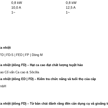
0,8 kW
0,8 kW
10,0 A
12,5 A
1~
1~
ia nhiệt
 FD | FD-S | FED | FP | Dòng M
ia nhiệt (dòng FD) – Hạt ca cao đạt chất lượng tuyệt hảo
ao Cố vấn Ca cao & Sôcôla
ia nhiệt (dòng ED | FD) – Kiểm tra chức năng và tuổi thọ của cáp
GmbH
ia nhiệt (dòng FD) – Từ bàn chải đánh răng đến cán dụng cụ và gioăng t