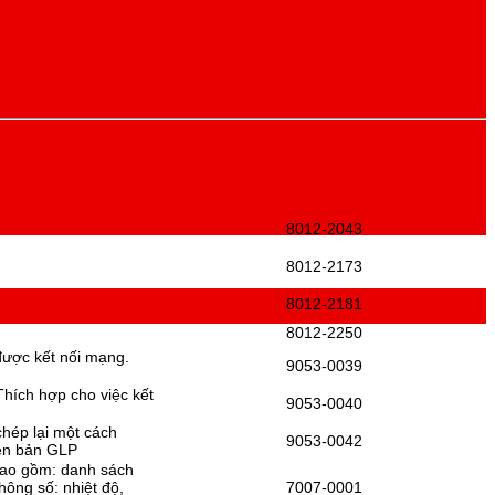
8012-2043
8012-2173
8012-2181
8012-2250
 được kết nối mạng.
9053-0039
Thích hợp cho việc kết
9053-0040
chép lại một cách
9053-0042
iên bản GLP
 bao gồm: danh sách
hông số: nhiệt độ,
7007-0001