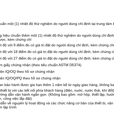
uẩn một (1) nhiệt độ thử nghiệm do người dùng chỉ định tại trung tâm
 hiệu chuẩn thêm một (1) nhiệt độ thử nghiệm do người dùng chỉ định 
ược, kèm chứng chỉ
t độ với 9 điểm đo có giá trị đặt do người dùng chỉ định, kèm chứng ch
t độ với 18 điểm đo có giá trị đặt do người dùng chỉ định, kèm chứng c
t độ với 27 điểm đo có giá trị đặt do người dùng chỉ định, kèm chứng 
m giấy chứng nhận (theo tiêu chuẩn ASTM D5374)
iện IQ/OQ theo hồ sơ chứng nhận
iện IQ/OQ/PQ theo hồ sơ chứng nhận
ian bảo hành được gia hạn thêm 1 năm kể từ ngày giao hàng, không 
 thiết bị với các kết nối phía khách hàng (điện, nước, nước thải, khí đố
ướng dẫn vận hành ngắn gọn. (Không bao gồm: mở hộp, thiết lập, hướ
nh, công việc lắp đặt)
ẫn về nguyên lý hoạt động và các chức năng cơ bản của thiết bị, vận
 lập trình