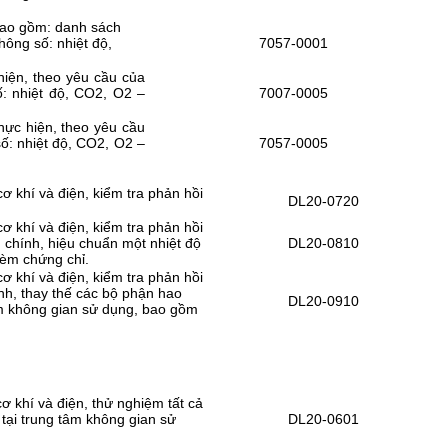
 bao gồm: danh sách
hông số: nhiệt độ,
7057-0001
hiện, theo yêu cầu của
: nhiệt độ, CO2, O2 –
7007-0005
thực hiện, theo yêu cầu
: nhiệt độ, CO2, O2 –
7057-0005
ơ khí và điện, kiểm tra phản hồi
DL20-0720
ơ khí và điện, kiểm tra phản hồi
g chính, hiệu chuẩn một nhiệt độ
DL20-0810
kèm chứng chỉ.
ơ khí và điện, kiểm tra phản hồi
ính, thay thế các bộ phận hao
DL20-0910
âm không gian sử dụng, bao gồm
cơ khí và điện, thử nghiệm tất cả
tại trung tâm không gian sử
DL20-0601