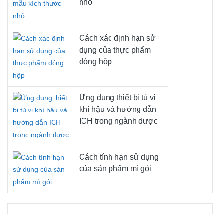
nhỏ
phía khách hàng (điện, nước,
nước thải, khí đốt), kiểm tra
các chức năng cơ bản, hướng
Cách xác định hạn sử
Vận hành thử
dẫn vận hành ngắn gọn. (Không
DL10-0160
dụng của thực phẩm
thiết bị
bao gồm: mở hộp, thiết lập,
đóng hộp
hướng dẫn sử dụng bộ điều
khiển, lập trình, công việc lắp
đặt)
Ứng dụng thiết bị tủ vi
Hướng dẫn về nguyên lý hoạt
khí hậu và hướng dẫn
động và các chức năng cơ bản
ICH trong ngành dược
Hướng dẫn sử
của thiết bị, vận hành mạch
DL10-0540
dụng thiết bị
điện tử điều khiển bao gồm lập
trình
Cách tính hạn sử dụng
của sản phẩm mì gói